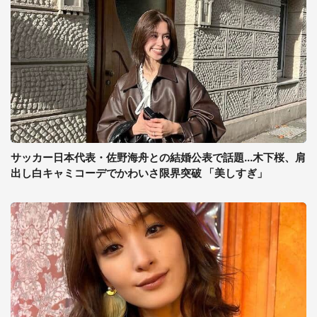
サッカー日本代表・佐野海舟との結婚公表で話題...木下桜、肩
出し白キャミコーデでかわいさ限界突破 「美しすぎ」