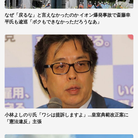
なぜ「戻るな」と言えなかったのか イオン爆発事故で斎藤幸
平氏も逡巡「ボクもできなかっただろうなあ」
小林よしのり氏「ワシは提訴しますよ」...皇室典範改正案に
「憲法違反」主張