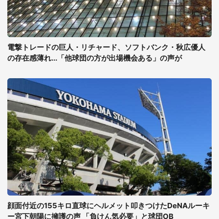
電撃トレードの巨人・リチャード、ソフトバンク・秋広優人
の存在感薄れ...「他球団の方が出場機会ある」の声が
顔面付近の155キロ直球にヘルメット叩きつけたDeNAルーキ
ー宮下朝陽に擁護の声 「負けん気必要」と球団OB