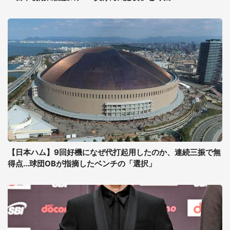
【日本ハム】9回好機になぜ代打起用したのか、連続三振で無
得点...球団OBが指摘したベンチの「選択」