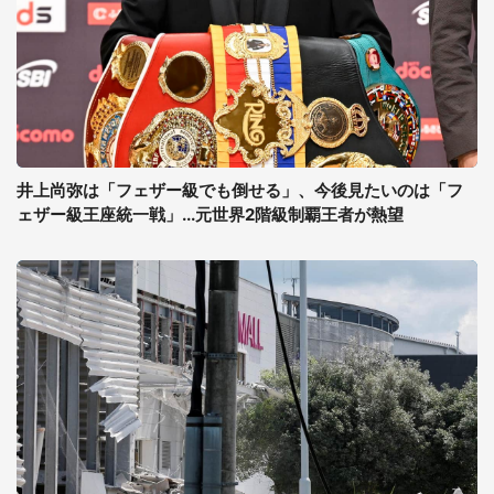
井上尚弥は「フェザー級でも倒せる」、今後見たいのは「フ
ェザー級王座統一戦」...元世界2階級制覇王者が熱望