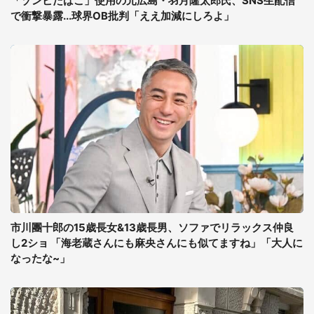
「ゾンビたばこ」使用の元広島・羽月隆太郎氏、SNS生配信
で衝撃暴露...球界OB批判「ええ加減にしろよ」
市川團十郎の15歳長女&13歳長男、ソファでリラックス仲良
し2ショ 「海老蔵さんにも麻央さんにも似てますね」「大人に
なったな~」