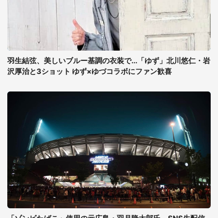
羽生結弦、美しいブルー基調の衣装で...「ゆず」北川悠仁・岩
沢厚治と3ショット ゆず×ゆづコラボにファン歓喜