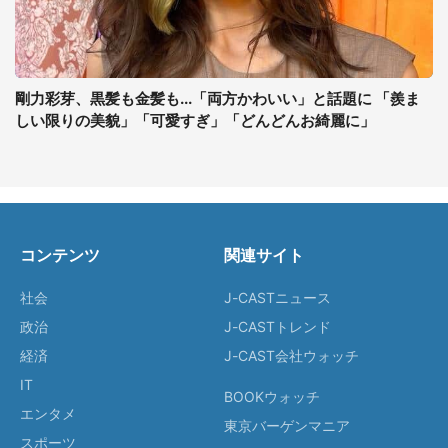
剛力彩芽、黒髪も金髪も...「両方かわいい」と話題に 「羨ま
しい限りの美貌」「可愛すぎ」「どんどんお綺麗に」
コンテンツ
関連サイト
社会
J-CASTニュース
政治
J-CASTトレンド
経済
J-CAST会社ウォッチ
IT
BOOKウォッチ
エンタメ
東京バーゲンマニア
スポーツ