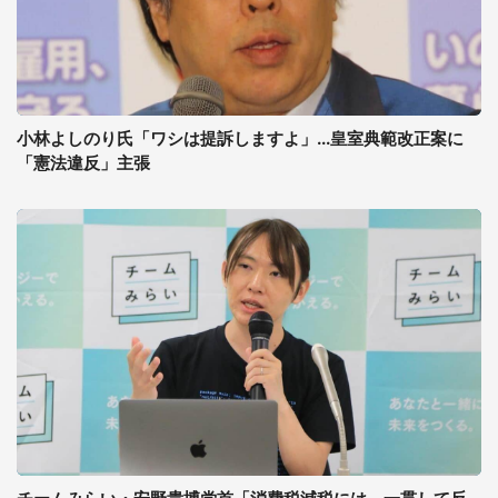
小林よしのり氏「ワシは提訴しますよ」...皇室典範改正案に
「憲法違反」主張