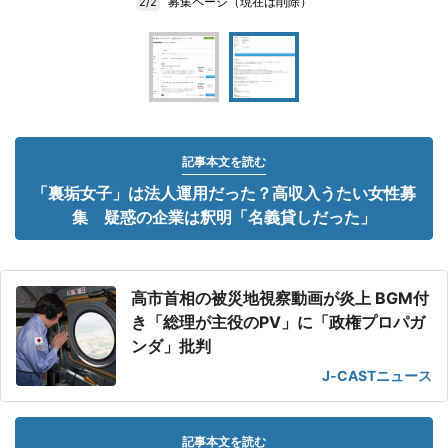
募集ページ（現在は削除）
2/2
記事本文を読む
「裏垢女子」は法人運用だった？高収入うたい女性募
集 疑惑の企業は釈明「名義貸しだった」
高市首相の被災地視察動画が炎上 BGM付
き「総理が主役のPV」に「政権プロパガ
ンダ」批判
J-CASTニュース
記事本文を読む