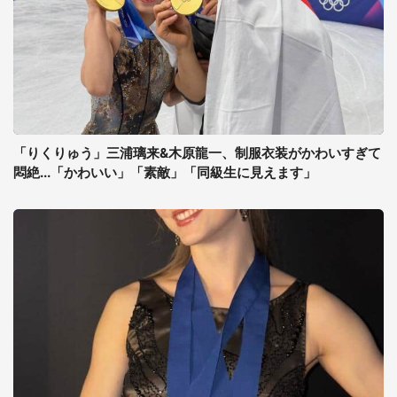
「りくりゅう」三浦璃来&木原龍一、制服衣装がかわいすぎて
悶絶...「かわいい」「素敵」「同級生に見えます」