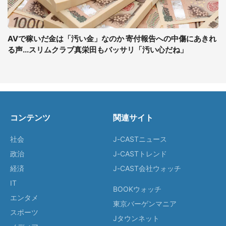
AVで稼いだ金は「汚い金」なのか 寄付報告への中傷にあきれ
る声...スリムクラブ真栄田もバッサリ「汚い心だね」
コンテンツ
関連サイト
社会
J-CASTニュース
政治
J-CASTトレンド
経済
J-CAST会社ウォッチ
IT
BOOKウォッチ
エンタメ
東京バーゲンマニア
スポーツ
Jタウンネット