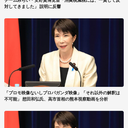
チームみらい・安野貴博党首「消費税減税には、一貫して反
対してきました」 説明に反響
「プロモ映像ないしプロパガンダ映像」「それ以外の解釈は
不可能」 想田和弘氏、高市首相の熊本視察動画を分析