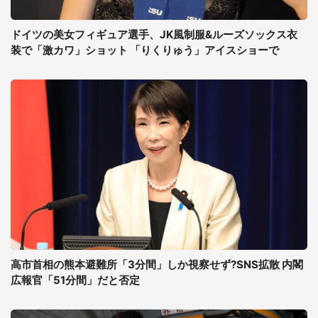
ドイツの美女フィギュア選手、JK風制服&ルーズソックス衣
装で「激カワ」ショット 「りくりゅう」アイスショーで
高市首相の熊本避難所「3分間」しか視察せず?SNS拡散 内閣
広報官「51分間」だと否定