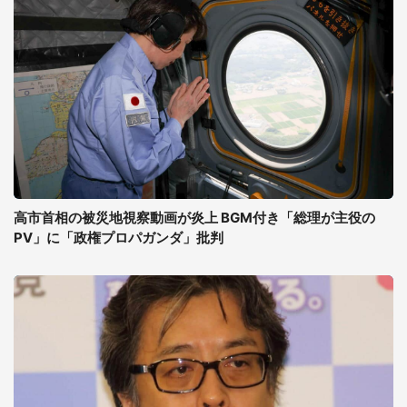
高市首相の被災地視察動画が炎上 BGM付き「総理が主役の
PV」に「政権プロパガンダ」批判