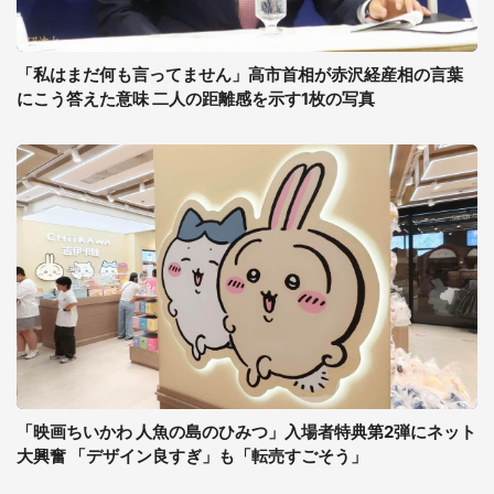
「私はまだ何も言ってません」高市首相が赤沢経産相の言葉
にこう答えた意味 二人の距離感を示す1枚の写真
「映画ちいかわ 人魚の島のひみつ」入場者特典第2弾にネット
大興奮 「デザイン良すぎ」も「転売すごそう」