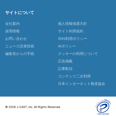
サイトについて
会社案内
個人情報保護方針
採用情報
サイト利用規約
お問い合わせ
SNS利用ポリシー
ニュース読者投稿
AIポリシー
編集長からの手紙
クッキーの利用について
広告掲載
記事配信
コンテンツ二次利用
日本インターネット報道協会
© 2026 J-CAST, Inc. All Rights Reserved.