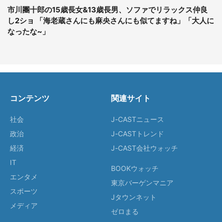
市川團十郎の15歳長女&13歳長男、ソファでリラックス仲良
し2ショ 「海老蔵さんにも麻央さんにも似てますね」「大人に
なったな~」
コンテンツ
関連サイト
社会
J-CASTニュース
政治
J-CASTトレンド
経済
J-CAST会社ウォッチ
IT
BOOKウォッチ
エンタメ
東京バーゲンマニア
スポーツ
Jタウンネット
メディア
ゼロまる