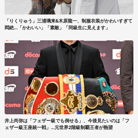
「りくりゅう」三浦璃来&木原龍一、制服衣装がかわいすぎて
悶絶...「かわいい」「素敵」「同級生に見えます」
井上尚弥は「フェザー級でも倒せる」、今後見たいのは「フ
ェザー級王座統一戦」...元世界2階級制覇王者が熱望