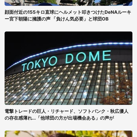
顔面付近の155キロ直球にヘルメット叩きつけたDeNAルーキ
ー宮下朝陽に擁護の声 「負けん気必要」と球団OB
電撃トレードの巨人・リチャード、ソフトバンク・秋広優人
の存在感薄れ...「他球団の方が出場機会ある」の声が