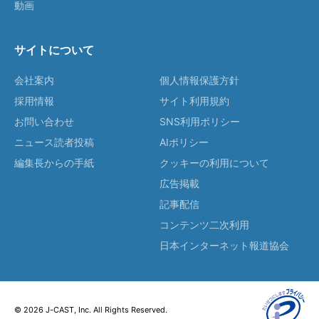
動画
サイトについて
会社案内
個人情報保護方針
採用情報
サイト利用規約
お問い合わせ
SNS利用ポリシー
ニュース読者投稿
AIポリシー
編集長からの手紙
クッキーの利用について
広告掲載
記事配信
コンテンツ二次利用
日本インターネット報道協会
© 2026 J-CAST, Inc. All Rights Reserved.