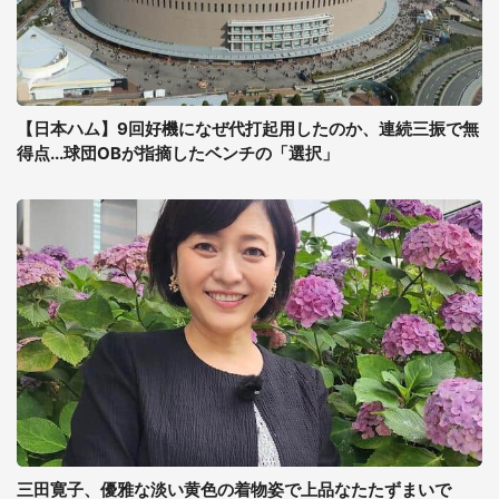
【日本ハム】9回好機になぜ代打起用したのか、連続三振で無
得点...球団OBが指摘したベンチの「選択」
三田寛子、優雅な淡い黄色の着物姿で上品なたたずまいで