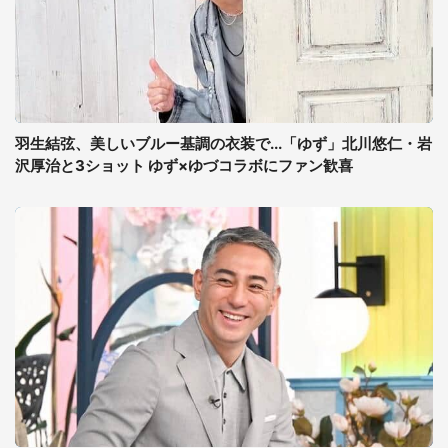
羽生結弦、美しいブルー基調の衣装で...「ゆず」北川悠仁・岩
沢厚治と3ショット ゆず×ゆづコラボにファン歓喜