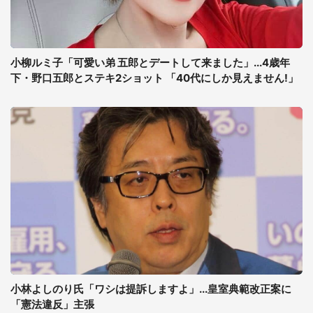
小柳ルミ子「可愛い弟 五郎とデートして来ました」...4歳年
下・野口五郎とステキ2ショット 「40代にしか見えません!」
小林よしのり氏「ワシは提訴しますよ」...皇室典範改正案に
「憲法違反」主張