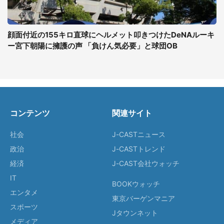
顔面付近の155キロ直球にヘルメット叩きつけたDeNAルーキ
ー宮下朝陽に擁護の声 「負けん気必要」と球団OB
コンテンツ
関連サイト
社会
J-CASTニュース
政治
J-CASTトレンド
経済
J-CAST会社ウォッチ
IT
BOOKウォッチ
エンタメ
東京バーゲンマニア
スポーツ
Jタウンネット
メディア