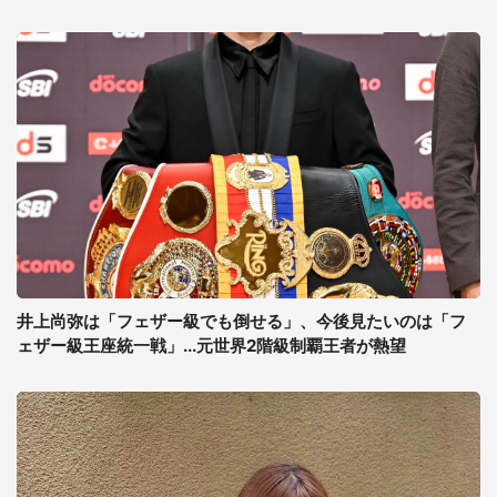
井上尚弥は「フェザー級でも倒せる」、今後見たいのは「フ
ェザー級王座統一戦」...元世界2階級制覇王者が熱望