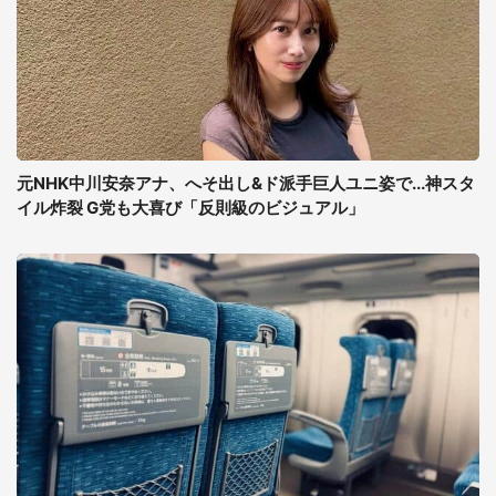
元NHK中川安奈アナ、へそ出し&ド派手巨人ユニ姿で...神スタ
イル炸裂 G党も大喜び「反則級のビジュアル」