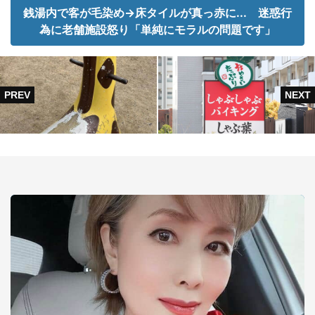
銭湯内で客が毛染め→床タイルが真っ赤に... 迷惑行
為に老舗施設怒り「単純にモラルの問題です」