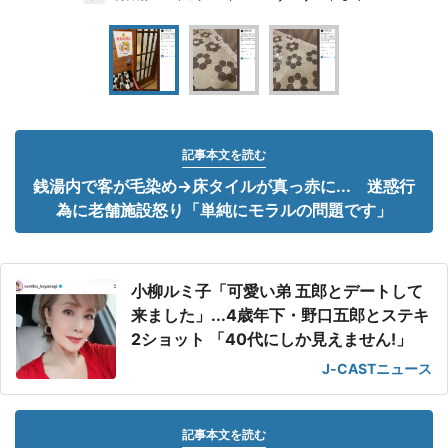
記事本文を読む
銭湯内で客が毛染め→床タイルが真っ赤に... 迷惑行
為に老舗施設怒り「単純にモラルの問題です」
小柳ルミ子「可愛い弟 五郎とデートして
来ました」...4歳年下・野口五郎とステキ
2ショット 「40代にしか見えません!」
J-CASTニュース
記事本文を読む