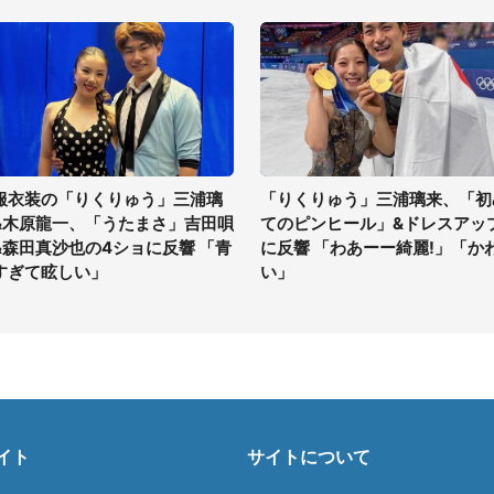
服衣装の「りくりゅう」三浦璃
「りくりゅう」三浦璃来、「初
&木原龍一、「うたまさ」吉田唄
てのピンヒール」&ドレスアッ
&森田真沙也の4ショに反響 「青
に反響 「わあーー綺麗!」「か
すぎて眩しい」
い」
イト
サイトについて