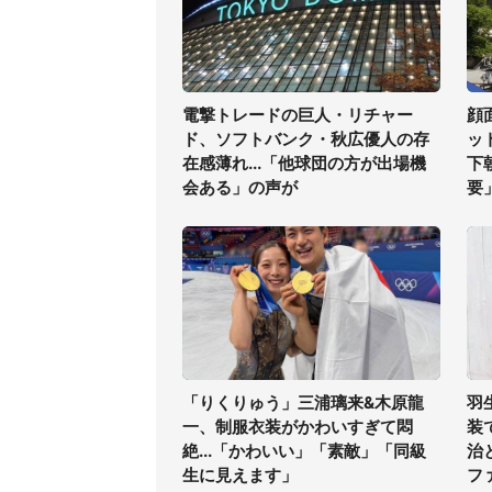
電撃トレードの巨人・リチャー
顔
ド、ソフトバンク・秋広優人の存
ッ
在感薄れ...「他球団の方が出場機
下
会ある」の声が
要
「りくりゅう」三浦璃来&木原龍
羽
一、制服衣装がかわいすぎて悶
装
絶...「かわいい」「素敵」「同級
治
生に見えます」
フ