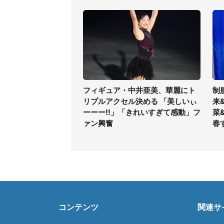
フィギュア・中井亜美、華麗にト
制
リプルアクセル決める 「美しいぃ
来
ーーー!!」「きれいすぎて感動」フ
菜
ァン興奮
春
コンテンツ
関連サ