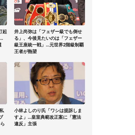
打起
井上尚弥は「フェザー級でも倒せ
.
る」、今後見たいのは「フェザー
選
級王座統一戦」...元世界2階級制覇
王者が熱望
私
小林よしのり氏「ワシは提訴しま
ブ
すよ」...皇室典範改正案に「憲法
わら
違反」主張