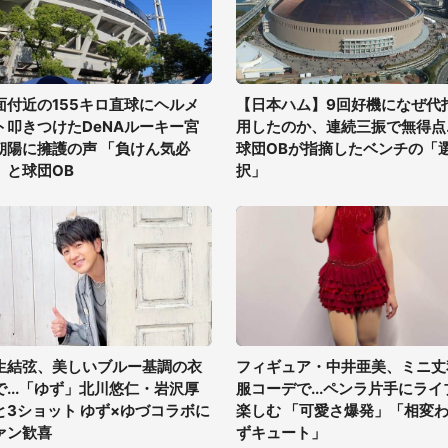
面付近の155キロ直球にヘルメ
【日本ハム】9回好機になぜ代
ト叩きつけたDeNAルーキー宮
用したのか、連続三振で無得点..
朝陽に擁護の声 「負けん気必
球団OBが指摘したベンチの「
」と球団OB
択」
生結弦、美しいブルー基調の衣
フィギュア・中井亜美、ミニ丈
で...「ゆず」北川悠仁・岩沢厚
服コーデで...ペンラ片手にライ
と3ショット ゆず×ゆづコラボに
楽しむ 「可愛さ爆発」「相変
ァン歓喜
ずキュート」