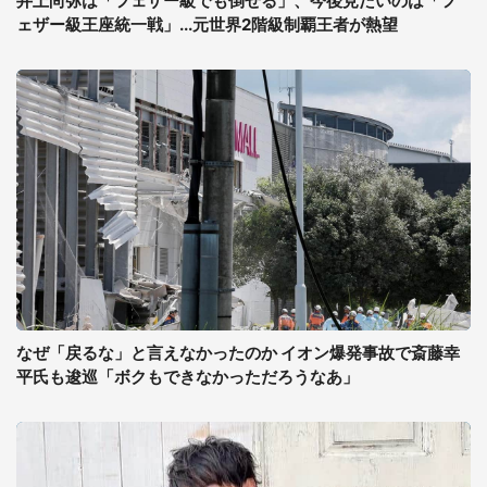
井上尚弥は「フェザー級でも倒せる」、今後見たいのは「フ
ェザー級王座統一戦」...元世界2階級制覇王者が熱望
なぜ「戻るな」と言えなかったのか イオン爆発事故で斎藤幸
平氏も逡巡「ボクもできなかっただろうなあ」