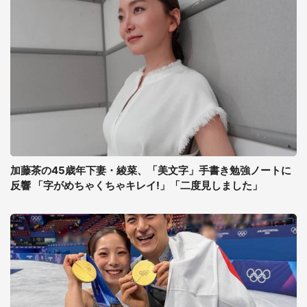
加藤茶の45歳年下妻・綾菜、「美文字」手書き勉強ノートに
反響 「字がめちゃくちゃキレイ!」「二度見しました」