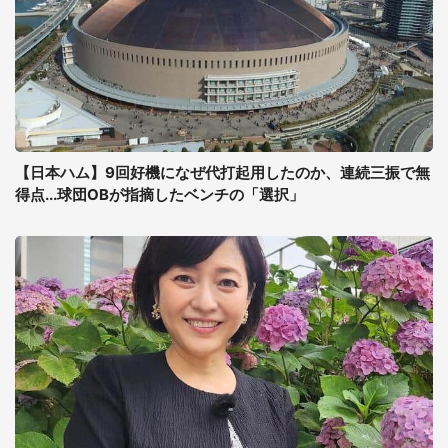
【日本ハム】9回好機になぜ代打起用したのか、連続三振で無
得点...球団OBが指摘したベンチの「選択」