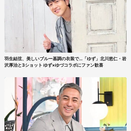
羽生結弦、美しいブルー基調の衣装で...「ゆず」北川悠仁・岩
沢厚治と3ショット ゆず×ゆづコラボにファン歓喜