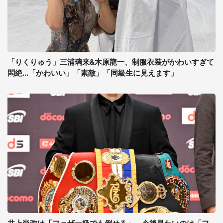
「りくりゅう」三浦璃来&木原龍一、制服衣装がかわいすぎて
悶絶...「かわいい」「素敵」「同級生に見えます」