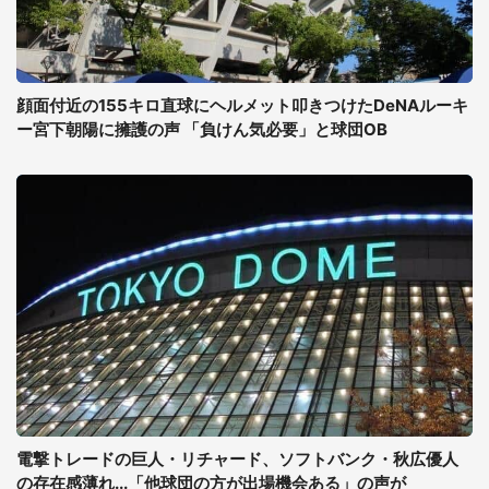
顔面付近の155キロ直球にヘルメット叩きつけたDeNAルーキ
ー宮下朝陽に擁護の声 「負けん気必要」と球団OB
電撃トレードの巨人・リチャード、ソフトバンク・秋広優人
の存在感薄れ...「他球団の方が出場機会ある」の声が