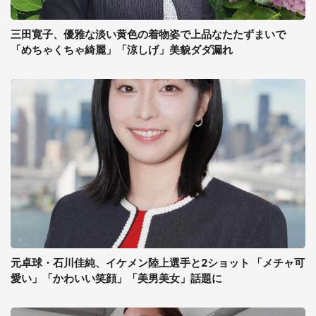
三田寛子、優雅な淡い黄色の着物姿で上品なたたずまいで
「めちゃくちゃ綺麗」「涼しげ」美貌ダダ漏れ
元卓球・石川佳純、イケメン陸上選手と2ショット 「メチャ可
愛い」「かわいい笑顔」「美男美女」話題に