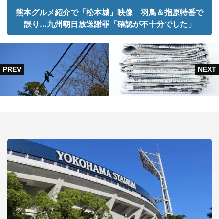
熊本グルメ紹介で「松本城」映像 羽鳥＆指原特番で
誤り...九州朝日放送謝罪「確認が不十分でした」