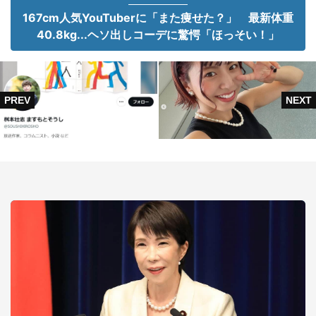
167cm人気YouTuberに「また痩せた？」 最新体重
40.8kg...ヘソ出しコーデに驚愕「ほっそい！」