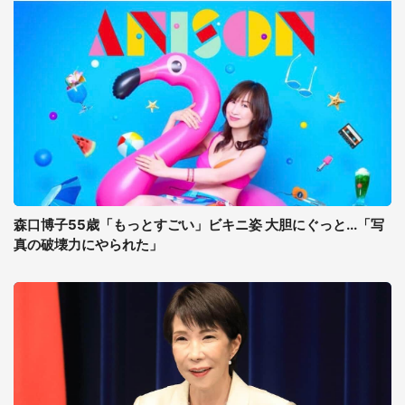
森口博子55歳「もっとすごい」ビキニ姿 大胆にぐっと...「写
真の破壊力にやられた」