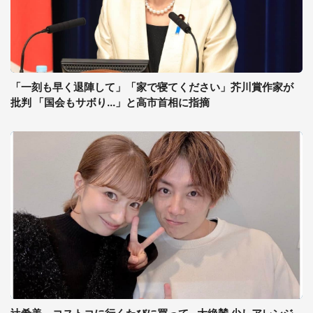
「一刻も早く退陣して」「家で寝てください」芥川賞作家が
批判 「国会もサボり...」と高市首相に指摘