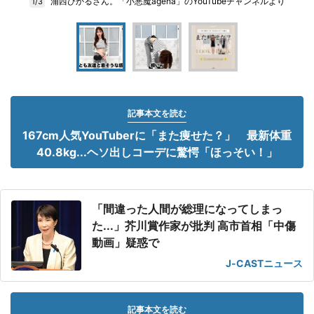
浦西ひかるさん。「小悪魔ageha」のYouTubeチャンネルより
1/3
記事本文を読む
167cm人気YouTuberに「また痩せた？」 最新体重
40.8kg...ヘソ出しコーデに驚愕「ほっそい！」
「間違った人間が総理になってしまっ
た...」芥川賞作家が批判 高市首相「中傷
動画」疑惑で
J-CASTニュース
記事本文を読む