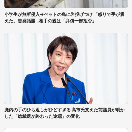
小学生が無断侵入→ペットの鳥に岩投げつけ 「怒りで手が震
えた」告発話題...相手の親は「弁償一部拒否」
党内の手のひら返しがひどすぎる 高市氏支えた前議員が明か
した「総裁選が終わった途端」の変化