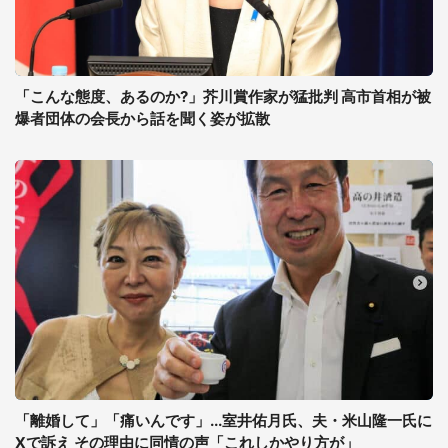
「こんな態度、あるのか?」芥川賞作家が猛批判 高市首相が被
爆者団体の会長から話を聞く姿が拡散
「離婚して」「痛いんです」...室井佑月氏、夫・米山隆一氏に
Xで訴え その理由に同情の声「これしかやり方が」