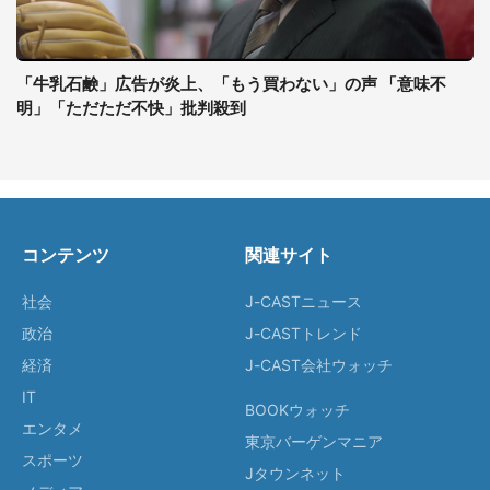
「牛乳石鹸」広告が炎上、「もう買わない」の声 「意味不
明」「ただただ不快」批判殺到
コンテンツ
関連サイト
社会
J-CASTニュース
政治
J-CASTトレンド
経済
J-CAST会社ウォッチ
IT
BOOKウォッチ
エンタメ
東京バーゲンマニア
スポーツ
Jタウンネット