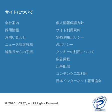
サイトについて
会社案内
個人情報保護方針
採用情報
サイト利用規約
お問い合わせ
SNS利用ポリシー
ニュース読者投稿
AIポリシー
編集長からの手紙
クッキーの利用について
広告掲載
記事配信
コンテンツ二次利用
日本インターネット報道協会
© 2026 J-CAST, Inc. All Rights Reserved.