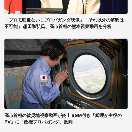
「プロモ映像ないしプロパガンダ映像」「それ以外の解釈は
不可能」 想田和弘氏、高市首相の熊本視察動画を分析
高市首相の被災地視察動画が炎上 BGM付き「総理が主役の
PV」に「政権プロパガンダ」批判