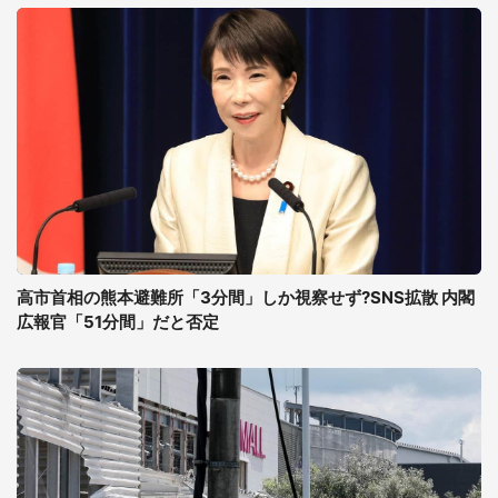
高市首相の熊本避難所「3分間」しか視察せず?SNS拡散 内閣
広報官「51分間」だと否定