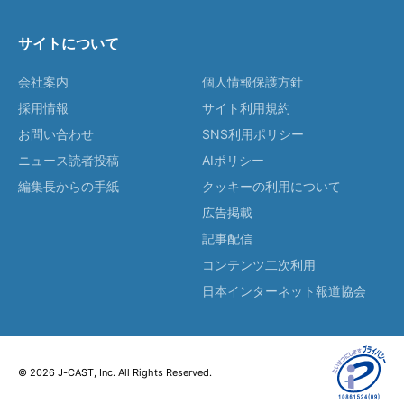
サイトについて
会社案内
個人情報保護方針
採用情報
サイト利用規約
お問い合わせ
SNS利用ポリシー
ニュース読者投稿
AIポリシー
編集長からの手紙
クッキーの利用について
広告掲載
記事配信
コンテンツ二次利用
日本インターネット報道協会
© 2026 J-CAST, Inc. All Rights Reserved.