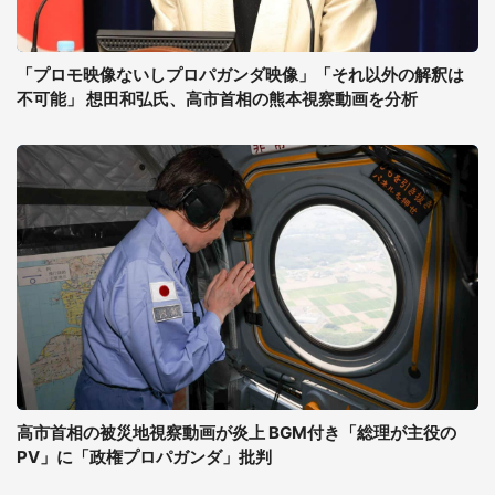
「プロモ映像ないしプロパガンダ映像」「それ以外の解釈は
不可能」 想田和弘氏、高市首相の熊本視察動画を分析
高市首相の被災地視察動画が炎上 BGM付き「総理が主役の
PV」に「政権プロパガンダ」批判