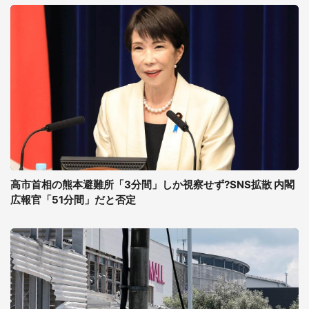
高市首相の熊本避難所「3分間」しか視察せず?SNS拡散 内閣
広報官「51分間」だと否定