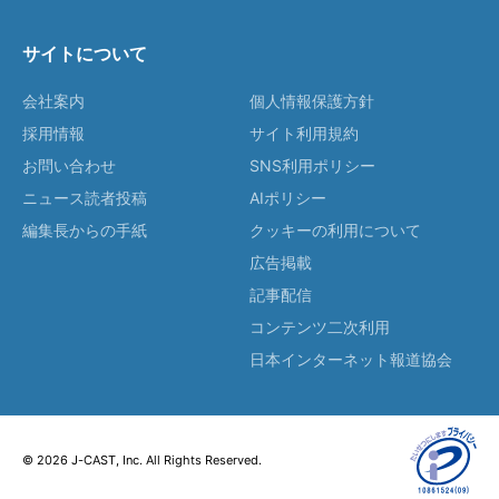
サイトについて
会社案内
個人情報保護方針
採用情報
サイト利用規約
お問い合わせ
SNS利用ポリシー
ニュース読者投稿
AIポリシー
編集長からの手紙
クッキーの利用について
広告掲載
記事配信
コンテンツ二次利用
日本インターネット報道協会
© 2026 J-CAST, Inc. All Rights Reserved.