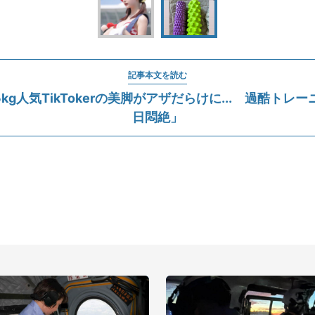
記事本文を読む
9.5kg人気TikTokerの美脚がアザだらけに... 過酷トレ
日悶絶」