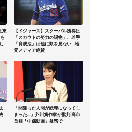
は東
【ドジャース】スクーバル獲得は
ても
「スカウトの努力の賜物」、若手
し
「育成法」は他に類を見ない...地
元メディア絶賛
ま
「間違った人間が総理になってし
法
まった...」芥川賞作家が批判 高市
首相「中傷動画」疑惑で