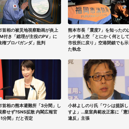
市首相の被災地視察動画が炎上
熊本市長「震度7」を知ったの
GM付き「総理が主役のPV」に
シナ海上空 「とにかく何とし
政権プロパガンダ」批判
市役所に戻り」空港閉鎖でも示
た執念
市首相の熊本避難所「3分間」し
小林よしのり氏「ワシは提訴し
視察せず?SNS拡散 内閣広報官
すよ」...皇室典範改正案に「憲
51分間」だと否定
違反」主張