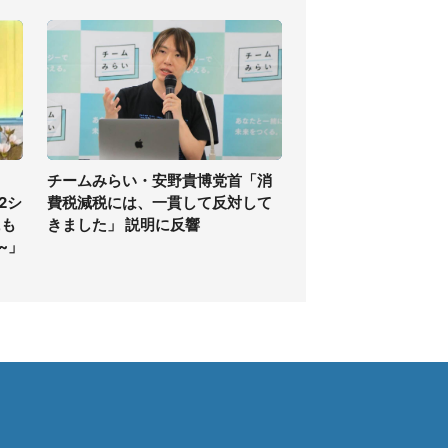
チームみらい・安野貴博党首「消
2シ
費税減税には、一貫して反対して
にも
きました」 説明に反響
~」