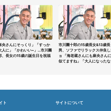
麻央さんにそっくり」「すっか
市川團十郎の15歳長女&13歳長
大人に」「かわいい~」...市川團
男、ソファでリラックス仲良し
郎、長女の15歳の誕生日を祝福
ョ 「海老蔵さんにも麻央さん
似てますね」「大人になったな
イト
サイトについて