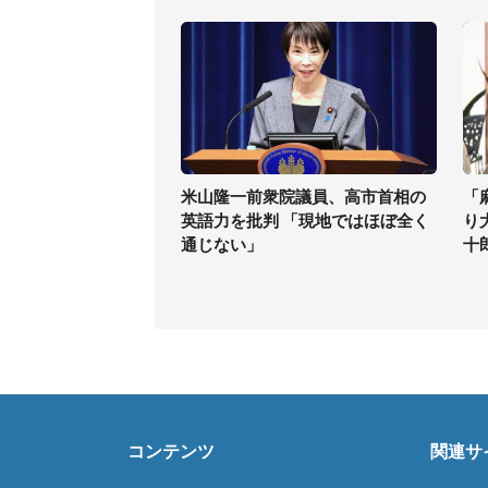
米山隆一前衆院議員、高市首相の
「
英語力を批判 「現地ではほぼ全く
り
通じない」
十
コンテンツ
関連サ