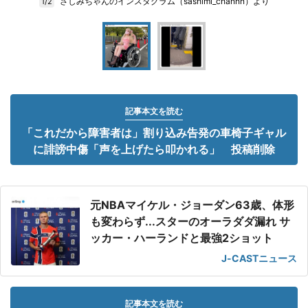
さしみちゃんのインスタグラム（sashimi_channn）より
1/2
記事本文を読む
「これだから障害者は」割り込み告発の車椅子ギャル
に誹謗中傷「声を上げたら叩かれる」 投稿削除
元NBAマイケル・ジョーダン63歳、体形
も変わらず...スターのオーラダダ漏れ サ
ッカー・ハーランドと最強2ショット
J-CASTニュース
記事本文を読む