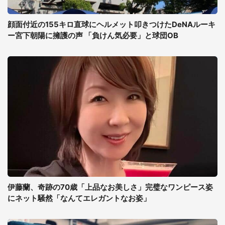
顔面付近の155キロ直球にヘルメット叩きつけたDeNAルーキ
ー宮下朝陽に擁護の声 「負けん気必要」と球団OB
伊藤蘭、奇跡の70歳「上品なお美しさ」完璧なワンピース姿
にネット騒然「なんてエレガントなお姿」