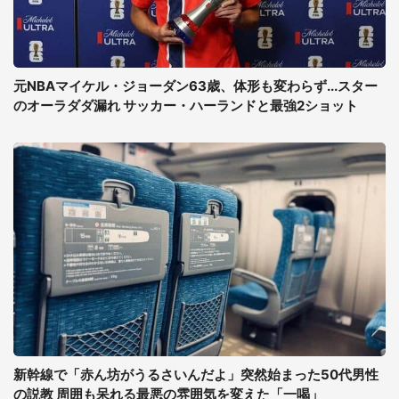
元NBAマイケル・ジョーダン63歳、体形も変わらず...スター
のオーラダダ漏れ サッカー・ハーランドと最強2ショット
新幹線で「赤ん坊がうるさいんだよ」突然始まった50代男性
の説教 周囲も呆れる最悪の雰囲気を変えた「一喝」