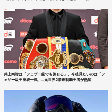
井上尚弥は「フェザー級でも倒せる」、今後見たいのは「フ
ェザー級王座統一戦」...元世界2階級制覇王者が熱望