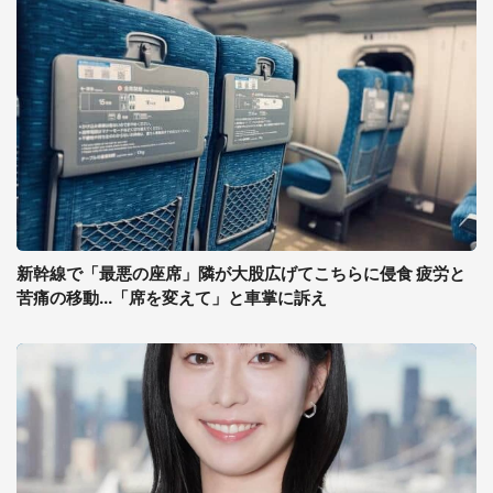
新幹線で「最悪の座席」隣が大股広げてこちらに侵食 疲労と
苦痛の移動...「席を変えて」と車掌に訴え