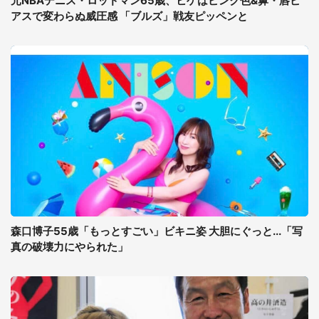
元NBAデニス・ロッドマン65歳、ヒゲはピンク色&鼻・唇ピ
アスで変わらぬ威圧感 「ブルズ」戦友ピッペンと
森口博子55歳「もっとすごい」ビキニ姿 大胆にぐっと...「写
真の破壊力にやられた」