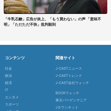
「牛乳石鹸」広告が炎上、「もう買わない」の声 「意味不
明」「ただただ不快」批判殺到
コンテンツ
関連サイト
社会
J-CASTニュース
政治
J-CASTトレンド
経済
J-CAST会社ウォッチ
IT
BOOKウォッチ
エンタメ
東京バーゲンマニア
スポーツ
Jタウンネット