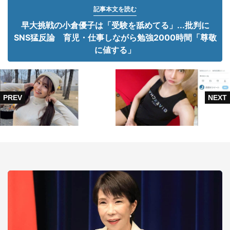
記事本文を読む
早大挑戦の小倉優子は「受験を舐めてる」...批判に
SNS猛反論 育児・仕事しながら勉強2000時間「尊敬
に値する」