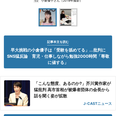
小倉優子さん（2018年撮影）
1/2
記事本文を読む
早大挑戦の小倉優子は「受験を舐めてる」...批判に
SNS猛反論 育児・仕事しながら勉強2000時間「尊敬
に値する」
「こんな態度、あるのか?」芥川賞作家が
猛批判 高市首相が被爆者団体の会長から
話を聞く姿が拡散
J-CASTニュース