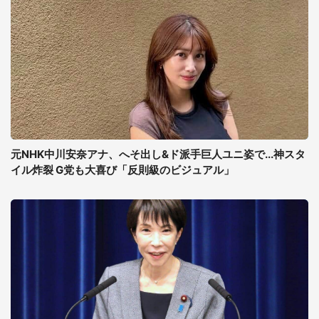
元NHK中川安奈アナ、へそ出し&ド派手巨人ユニ姿で...神スタ
イル炸裂 G党も大喜び「反則級のビジュアル」