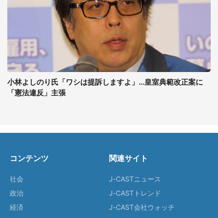
小林よしのり氏「ワシは提訴しますよ」...皇室典範改正案に
「憲法違反」主張
コンテンツ
関連サイト
社会
J-CASTニュース
政治
J-CASTトレンド
経済
J-CAST会社ウォッチ