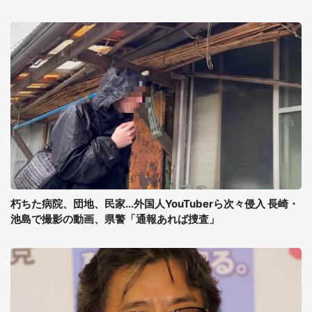
朽ちた病院、団地、民家...外国人YouTuberら次々侵入 長崎・
池島で撮影の動画、県警「通報あれば捜査」