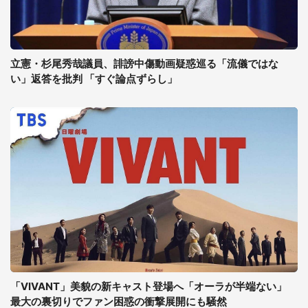
立憲・杉尾秀哉議員、誹謗中傷動画疑惑巡る「流儀ではな
い」返答を批判 「すぐ論点ずらし」
「VIVANT」美貌の新キャスト登場へ「オーラが半端ない」
最大の裏切りでファン困惑の衝撃展開にも騒然