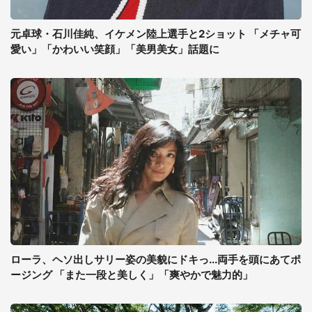
元卓球・石川佳純、イケメン陸上選手と2ショット 「メチャ可
愛い」「かわいい笑顔」「美男美女」話題に
ローラ、ヘソ出しサリー姿の美貌にドキっ...両手を頭にあてポ
ージング 「また一段と美しく」「爽やかで魅力的」