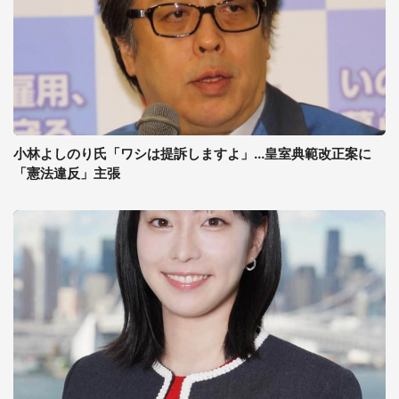
小林よしのり氏「ワシは提訴しますよ」...皇室典範改正案に
「憲法違反」主張