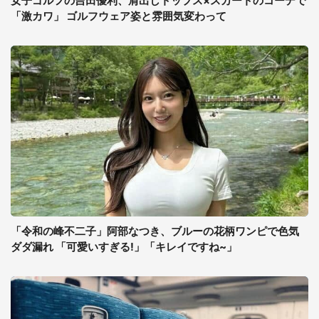
女子ゴルフの吉田優利、肩出しトップス×スカートのコーデで
「激カワ」 ゴルフウェア姿と雰囲気変わって
「令和の峰不二子」阿部なつき、ブルーの花柄ワンピで色気
ダダ漏れ 「可愛いすぎる!」「キレイですね~」