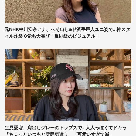
元NHK中川安奈アナ、へそ出し&ド派手巨人ユニ姿で...神スタ
イル炸裂 G党も大喜び「反則級のビジュアル」
生見愛瑠、肩出しグレーのトップスで...大人っぽくてドキっ
「ちょっといつもと雰囲気違う」「可愛いすぎて滅」