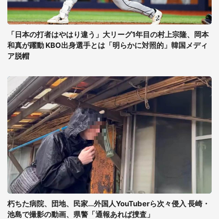
「日本の打者はやはり違う」大リーグ1年目の村上宗隆、岡本
和真が躍動 KBO出身選手とは「明らかに対照的」韓国メディ
ア脱帽
朽ちた病院、団地、民家...外国人YouTuberら次々侵入 長崎・
池島で撮影の動画、県警「通報あれば捜査」