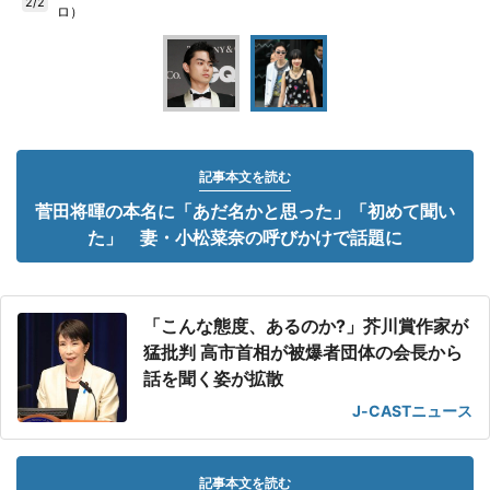
2/2
ロ）
記事本文を読む
菅田将暉の本名に「あだ名かと思った」「初めて聞い
た」 妻・小松菜奈の呼びかけで話題に
「こんな態度、あるのか?」芥川賞作家が
猛批判 高市首相が被爆者団体の会長から
話を聞く姿が拡散
J-CASTニュース
記事本文を読む