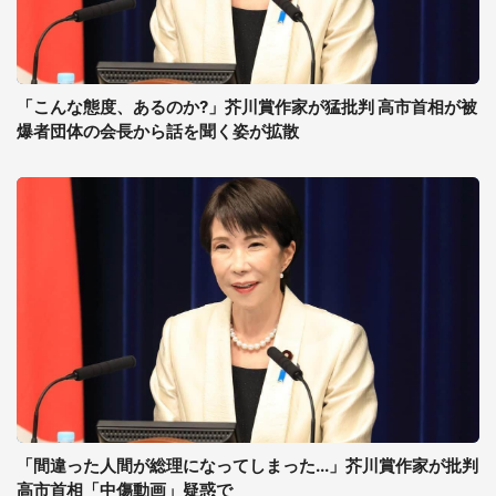
「こんな態度、あるのか?」芥川賞作家が猛批判 高市首相が被
爆者団体の会長から話を聞く姿が拡散
「間違った人間が総理になってしまった...」芥川賞作家が批判
高市首相「中傷動画」疑惑で