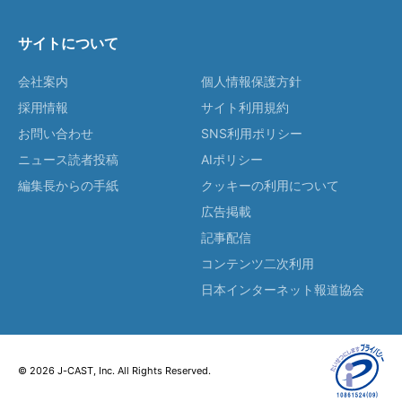
サイトについて
会社案内
個人情報保護方針
採用情報
サイト利用規約
お問い合わせ
SNS利用ポリシー
ニュース読者投稿
AIポリシー
編集長からの手紙
クッキーの利用について
広告掲載
記事配信
コンテンツ二次利用
日本インターネット報道協会
© 2026 J-CAST, Inc. All Rights Reserved.