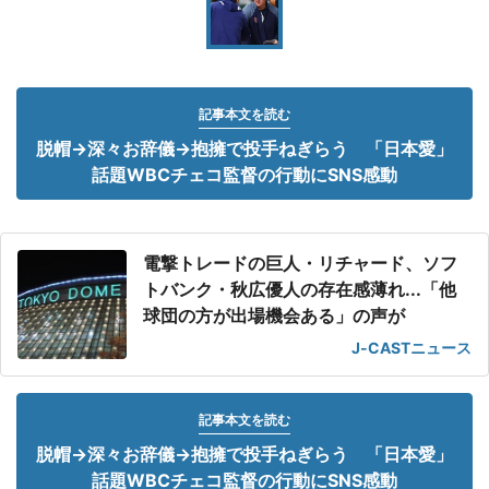
記事本文を読む
脱帽→深々お辞儀→抱擁で投手ねぎらう 「日本愛」
話題WBCチェコ監督の行動にSNS感動
電撃トレードの巨人・リチャード、ソフ
トバンク・秋広優人の存在感薄れ...「他
球団の方が出場機会ある」の声が
J-CASTニュース
記事本文を読む
脱帽→深々お辞儀→抱擁で投手ねぎらう 「日本愛」
話題WBCチェコ監督の行動にSNS感動