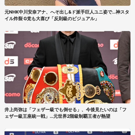
元NHK中川安奈アナ、へそ出し&ド派手巨人ユニ姿で...神スタ
イル炸裂 G党も大喜び「反則級のビジュアル」
井上尚弥は「フェザー級でも倒せる」、今後見たいのは「フ
ェザー級王座統一戦」...元世界2階級制覇王者が熱望