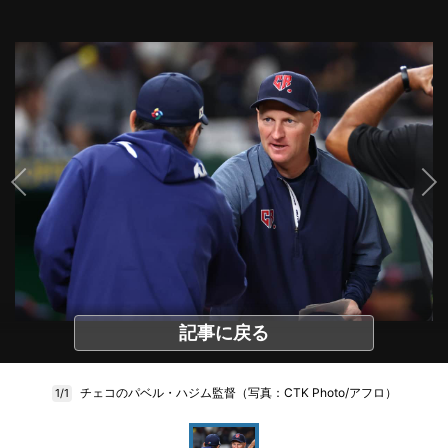
記事に戻る
チェコのパベル・ハジム監督（写真：CTK Photo/アフロ）
1/1