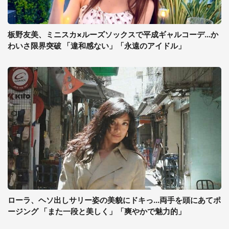
板野友美、ミニスカ×ルーズソックスで平成ギャルコーデ...か
わいさ限界突破 「違和感ない」「永遠のアイドル」
ローラ、ヘソ出しサリー姿の美貌にドキっ...両手を頭にあてポ
ージング 「また一段と美しく」「爽やかで魅力的」