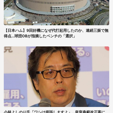
【日本ハム】9回好機になぜ代打起用したのか、連続三振で無
得点...球団OBが指摘したベンチの「選択」
小林よしのり氏「ワシは提訴しますよ」...皇室典範改正案に