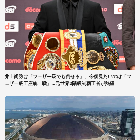
井上尚弥は「フェザー級でも倒せる」、今後見たいのは「フ
ェザー級王座統一戦」...元世界2階級制覇王者が熱望