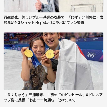
羽生結弦、美しいブルー基調の衣装で...「ゆず」北川悠仁・岩
沢厚治と3ショット ゆず×ゆづコラボにファン歓喜
「りくりゅう」三浦璃来、「初めてのピンヒール」&ドレスア
ップ姿に反響 「わあーー綺麗!」「かわいい」