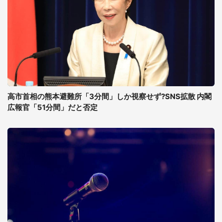
高市首相の熊本避難所「3分間」しか視察せず?SNS拡散 内閣
広報官「51分間」だと否定