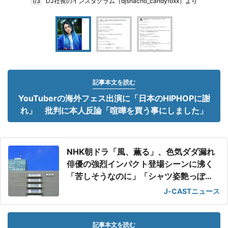
DJ社長のインスタグラム（djshacho_candyfoxx）より
1/3
記事本文を読む
YouTuberの海外フェス出演に「日本のHIPHOPに謝
れ」 批判に本人反論「喧嘩を買う事にしました」
NHK朝ドラ「風、薫る」、色気ダダ漏れ
俳優の強烈インパクト登場シーンに沸く
「苦しそうなのに」「シャツ姿艶っぽ
い」
J-CASTニュース
記事本文を読む