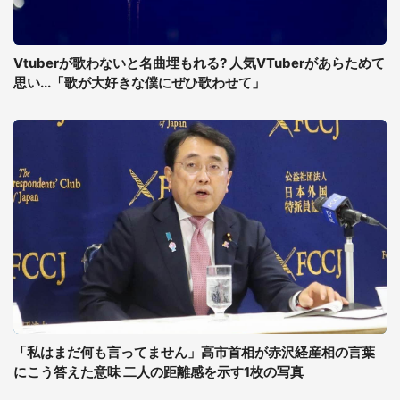
Vtuberが歌わないと名曲埋もれる? 人気VTuberがあらためて
思い...「歌が大好きな僕にぜひ歌わせて」
「私はまだ何も言ってません」高市首相が赤沢経産相の言葉
にこう答えた意味 二人の距離感を示す1枚の写真