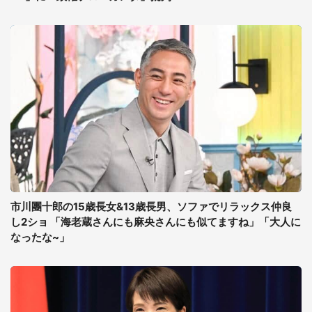
市川團十郎の15歳長女&13歳長男、ソファでリラックス仲良
し2ショ 「海老蔵さんにも麻央さんにも似てますね」「大人に
なったな~」