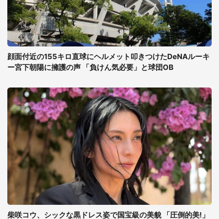
顔面付近の155キロ直球にヘルメット叩きつけたDeNAルーキ
ー宮下朝陽に擁護の声 「負けん気必要」と球団OB
柴咲コウ、シックな黒ドレス姿で国宝級の美貌 「圧倒的美!」