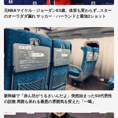
元NBAマイケル・ジョーダン63歳、体形も変わらず...スター
のオーラダダ漏れ サッカー・ハーランドと最強2ショット
新幹線で「赤ん坊がうるさいんだよ」突然始まった50代男性
の説教 周囲も呆れる最悪の雰囲気を変えた「一喝」