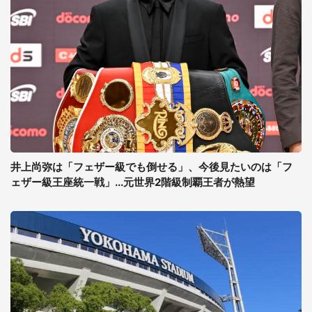
井上尚弥は「フェザー級でも倒せる」、今後見たいのは「フ
ェザー級王座統一戦」...元世界2階級制覇王者が熱望