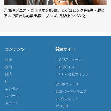
元NBAデニス・ロッドマン65歳、ヒゲはピンク色&鼻・唇ピ
アスで変わらぬ威圧感 「ブルズ」戦友ピッペンと
コンテンツ
関連サイト
社会
J-CASTニュース
政治
J-CASTトレンド
経済
J-CAST会社ウォッチ
IT
BOOKウォッチ
エンタメ
東京バーゲンマニア
スポーツ
Jタウンネット
メディア
ゼロまる