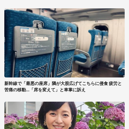
新幹線で「最悪の座席」隣が大股広げてこちらに侵食 疲労と
苦痛の移動...「席を変えて」と車掌に訴え