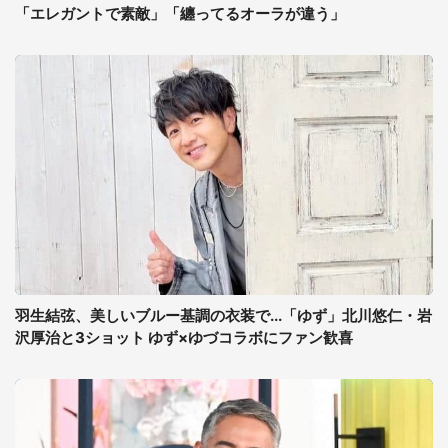
「エレガントで素敵」「纏ってるオーラが違う」
羽生結弦、美しいブルー基調の衣装で...「ゆず」北川悠仁・岩
沢厚治と3ショット ゆず×ゆづコラボにファン歓喜