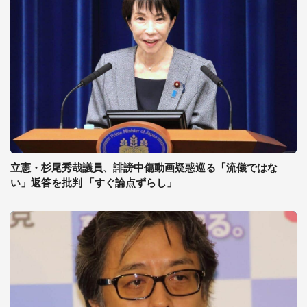
立憲・杉尾秀哉議員、誹謗中傷動画疑惑巡る「流儀ではな
い」返答を批判 「すぐ論点ずらし」