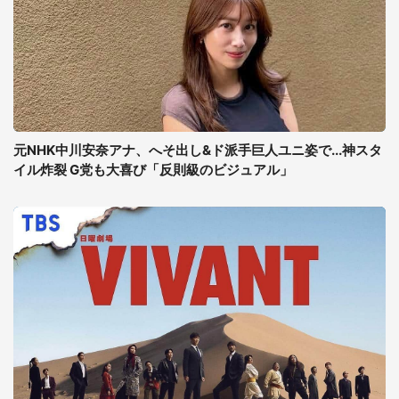
元NHK中川安奈アナ、へそ出し&ド派手巨人ユニ姿で...神スタ
イル炸裂 G党も大喜び「反則級のビジュアル」