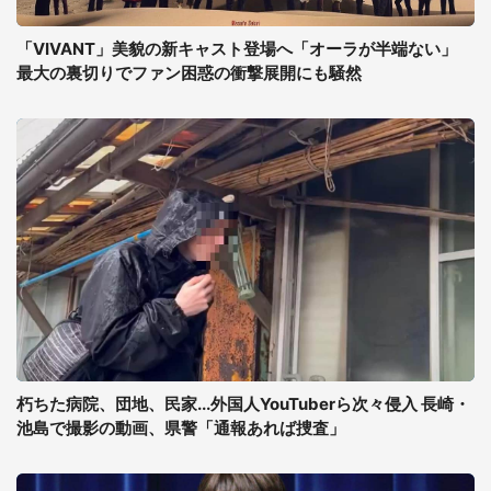
「VIVANT」美貌の新キャスト登場へ「オーラが半端ない」
最大の裏切りでファン困惑の衝撃展開にも騒然
朽ちた病院、団地、民家...外国人YouTuberら次々侵入 長崎・
池島で撮影の動画、県警「通報あれば捜査」