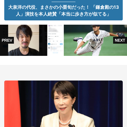
大泉洋の代役、まさかの小栗旬だった！ 「鎌倉殿の13
人」演技を本人絶賛「本当に歩き方が似てる」