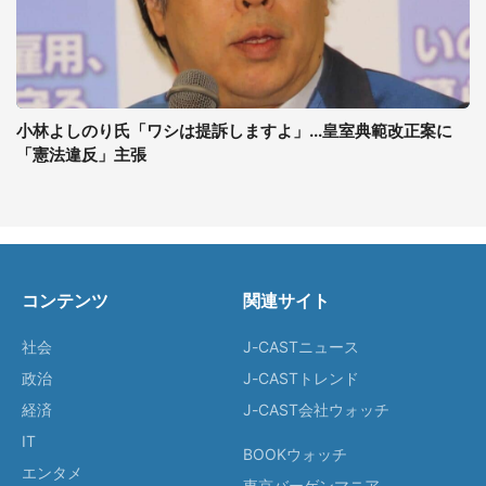
小林よしのり氏「ワシは提訴しますよ」...皇室典範改正案に
「憲法違反」主張
コンテンツ
関連サイト
社会
J-CASTニュース
政治
J-CASTトレンド
経済
J-CAST会社ウォッチ
IT
BOOKウォッチ
エンタメ
東京バーゲンマニア