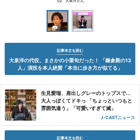
大泉洋さん
1/2
記事本文を読む
大泉洋の代役、まさかの小栗旬だった！ 「鎌倉殿の13
人」演技を本人絶賛「本当に歩き方が似てる」
生見愛瑠、肩出しグレーのトップスで...
大人っぽくてドキっ 「ちょっといつもと
雰囲気違う」「可愛いすぎて滅」
J-CASTニュース
記事本文を読む