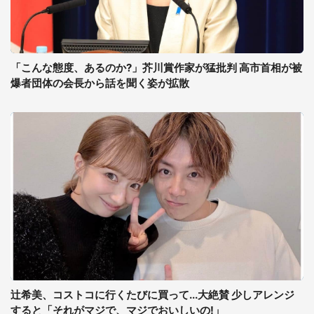
「こんな態度、あるのか?」芥川賞作家が猛批判 高市首相が被
爆者団体の会長から話を聞く姿が拡散
辻希美、コストコに行くたびに買って...大絶賛 少しアレンジ
すると「それがマジで、マジでおいしいの!」