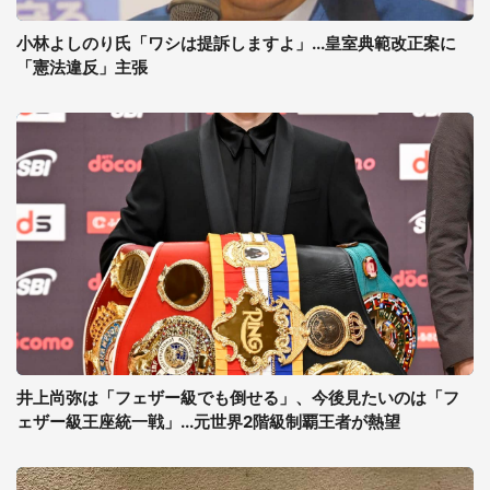
小林よしのり氏「ワシは提訴しますよ」...皇室典範改正案に
「憲法違反」主張
井上尚弥は「フェザー級でも倒せる」、今後見たいのは「フ
ェザー級王座統一戦」...元世界2階級制覇王者が熱望