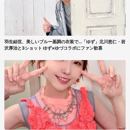
羽生結弦、美しいブルー基調の衣装で...「ゆず」北川悠仁・岩
沢厚治と3ショット ゆず×ゆづコラボにファン歓喜