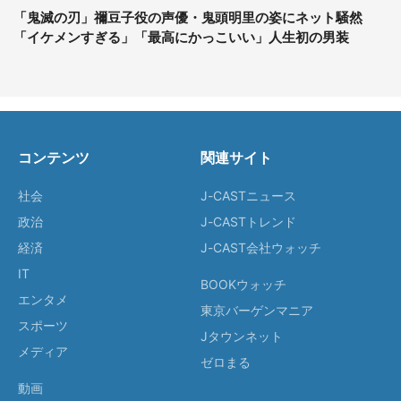
「鬼滅の刃」禰豆子役の声優・鬼頭明里の姿にネット騒然
「イケメンすぎる」「最高にかっこいい」人生初の男装
コンテンツ
関連サイト
社会
J-CASTニュース
政治
J-CASTトレンド
経済
J-CAST会社ウォッチ
IT
BOOKウォッチ
エンタメ
東京バーゲンマニア
スポーツ
Jタウンネット
メディア
ゼロまる
動画