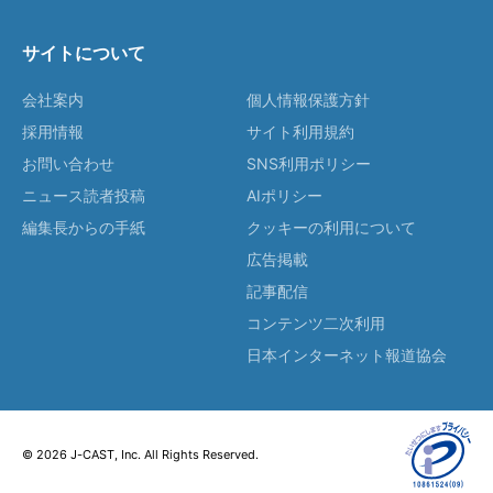
サイトについて
会社案内
個人情報保護方針
採用情報
サイト利用規約
お問い合わせ
SNS利用ポリシー
ニュース読者投稿
AIポリシー
編集長からの手紙
クッキーの利用について
広告掲載
記事配信
コンテンツ二次利用
日本インターネット報道協会
© 2026 J-CAST, Inc. All Rights Reserved.