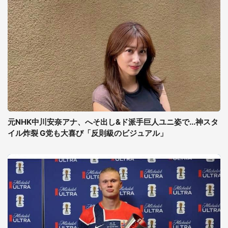
元NHK中川安奈アナ、へそ出し&ド派手巨人ユニ姿で...神スタ
イル炸裂 G党も大喜び「反則級のビジュアル」