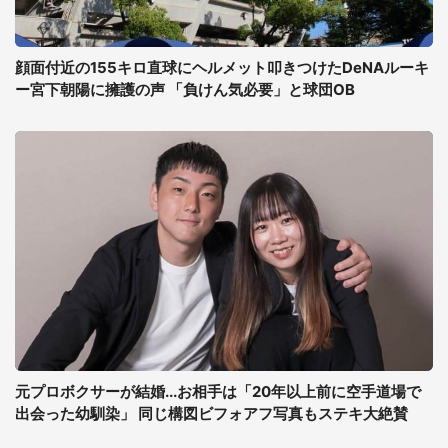
顔面付近の155キロ直球にヘルメット叩きつけたDeNAルーキ
ー宮下朝陽に擁護の声 「負けん気必要」と球団OB
元プロボクサーが結婚...お相手は「20年以上前に空手道場で
出会った幼馴染」 同じ構図ビフォアフ写真もステキ大絶賛