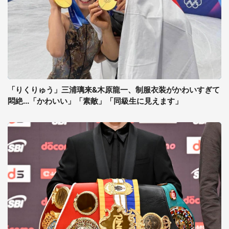
「りくりゅう」三浦璃来&木原龍一、制服衣装がかわいすぎて
悶絶...「かわいい」「素敵」「同級生に見えます」