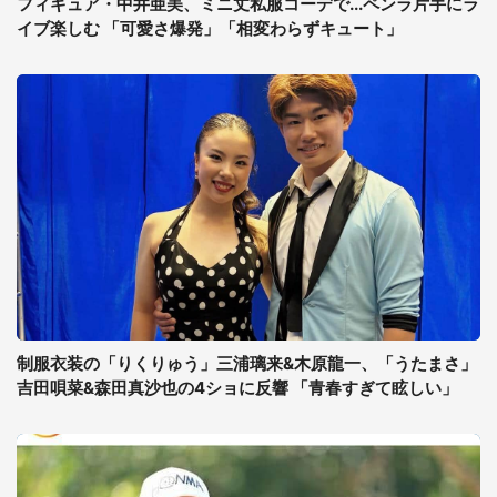
フィギュア・中井亜美、ミニ丈私服コーデで...ペンラ片手にラ
イブ楽しむ 「可愛さ爆発」「相変わらずキュート」
制服衣装の「りくりゅう」三浦璃来&木原龍一、「うたまさ」
吉田唄菜&森田真沙也の4ショに反響 「青春すぎて眩しい」