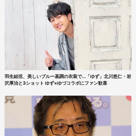
羽生結弦、美しいブルー基調の衣装で...「ゆず」北川悠仁・岩
沢厚治と3ショット ゆず×ゆづコラボにファン歓喜