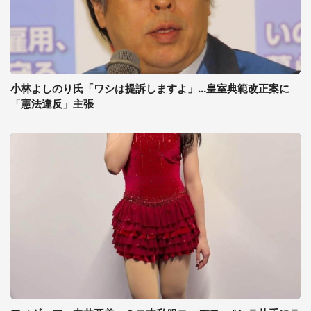
小林よしのり氏「ワシは提訴しますよ」...皇室典範改正案に
「憲法違反」主張