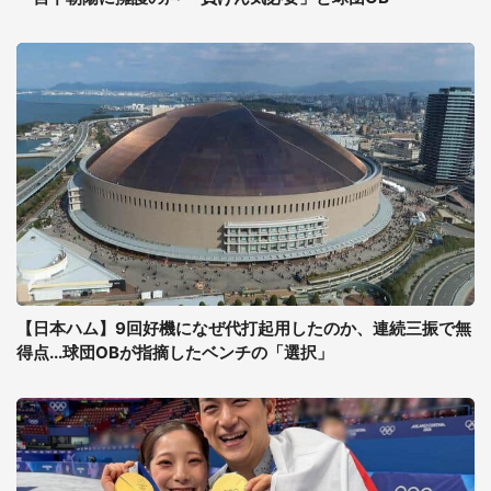
【日本ハム】9回好機になぜ代打起用したのか、連続三振で無
得点...球団OBが指摘したベンチの「選択」