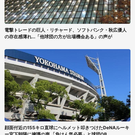
電撃トレードの巨人・リチャード、ソフトバンク・秋広優人
の存在感薄れ...「他球団の方が出場機会ある」の声が
顔面付近の155キロ直球にヘルメット叩きつけたDeNAルーキ
ー宮下朝陽に擁護の声 「負けん気必要」と球団OB