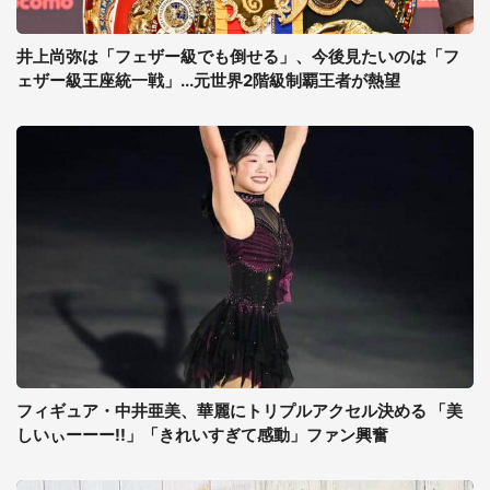
井上尚弥は「フェザー級でも倒せる」、今後見たいのは「フ
ェザー級王座統一戦」...元世界2階級制覇王者が熱望
フィギュア・中井亜美、華麗にトリプルアクセル決める 「美
しいぃーーー!!」「きれいすぎて感動」ファン興奮