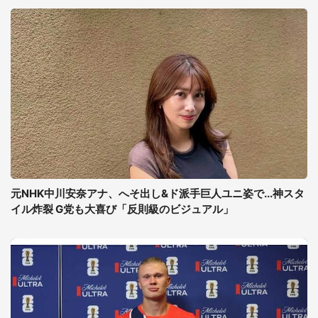
元NHK中川安奈アナ、へそ出し&ド派手巨人ユニ姿で...神スタ
イル炸裂 G党も大喜び「反則級のビジュアル」