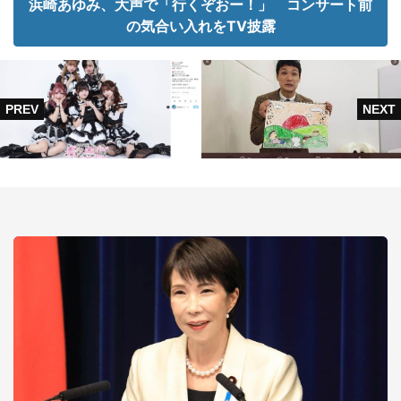
浜崎あゆみ、大声で「行くぞおー！」 コンサート前
の気合い入れをTV披露