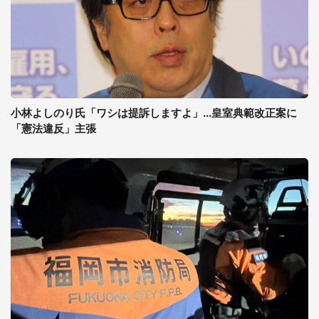
小林よしのり氏「ワシは提訴しますよ」...皇室典範改正案に
「憲法違反」主張