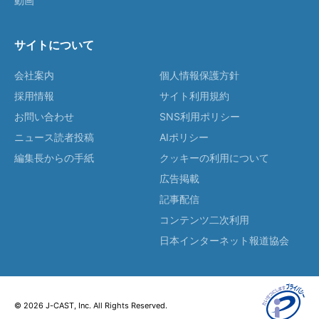
動画
サイトについて
会社案内
個人情報保護方針
採用情報
サイト利用規約
お問い合わせ
SNS利用ポリシー
ニュース読者投稿
AIポリシー
編集長からの手紙
クッキーの利用について
広告掲載
記事配信
コンテンツ二次利用
日本インターネット報道協会
© 2026 J-CAST, Inc. All Rights Reserved.