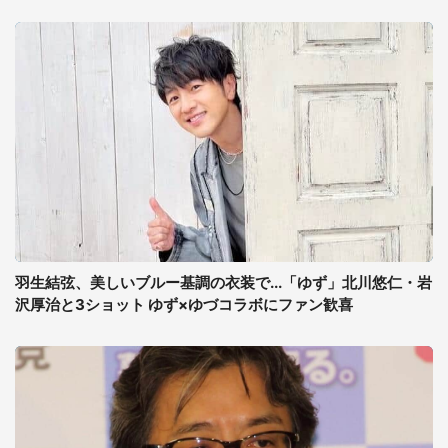
羽生結弦、美しいブルー基調の衣装で...「ゆず」北川悠仁・岩
沢厚治と3ショット ゆず×ゆづコラボにファン歓喜