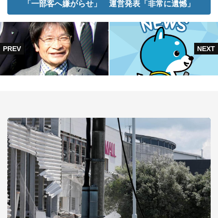
「一部客へ嫌がらせ」 運営発表「非常に遺憾」