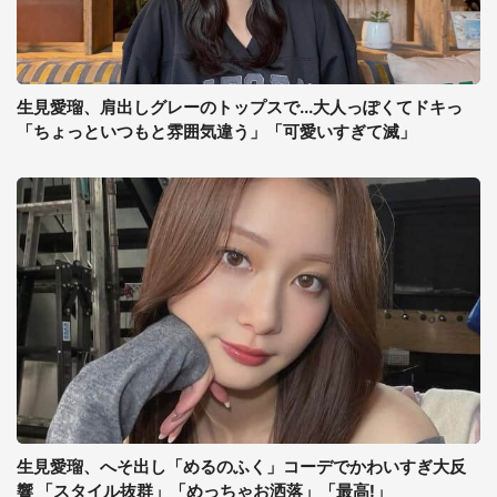
生見愛瑠、肩出しグレーのトップスで...大人っぽくてドキっ
「ちょっといつもと雰囲気違う」「可愛いすぎて滅」
生見愛瑠、へそ出し「めるのふく」コーデでかわいすぎ大反
響 「スタイル抜群」「めっちゃお洒落」「最高!」