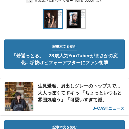
えみ姉さんのツイッター（emk_oooo）より
1/2
記事本文を読む
「若返っとる」 28歳人気YouTuberがまさかの変
化...垢抜けビフォーアフターにファン衝撃
生見愛瑠、肩出しグレーのトップスで...
大人っぽくてドキっ 「ちょっといつもと
雰囲気違う」「可愛いすぎて滅」
J-CASTニュース
記事本文を読む