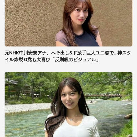
元NHK中川安奈アナ、へそ出し&ド派手巨人ユニ姿で...神スタ
イル炸裂 G党も大喜び「反則級のビジュアル」