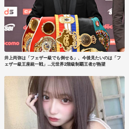
井上尚弥は「フェザー級でも倒せる」、今後見たいのは「フ
ェザー級王座統一戦」...元世界2階級制覇王者が熱望