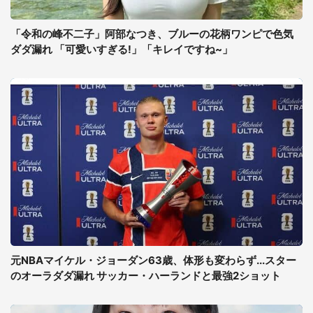
「令和の峰不二子」阿部なつき、ブルーの花柄ワンピで色気
ダダ漏れ 「可愛いすぎる!」「キレイですね~」
元NBAマイケル・ジョーダン63歳、体形も変わらず...スター
のオーラダダ漏れ サッカー・ハーランドと最強2ショット