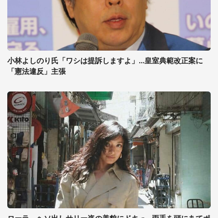
小林よしのり氏「ワシは提訴しますよ」...皇室典範改正案に
「憲法違反」主張