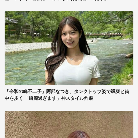
「令和の峰不二子」阿部なつき、タンクトップ姿で颯爽と街
中を歩く 「綺麗過ぎます」神スタイル炸裂