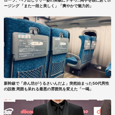
ローラ、ヘソ出しサリー姿の美貌にドキっ...両手を頭にあてポ
ージング 「また一段と美しく」「爽やかで魅力的」
新幹線で「赤ん坊がうるさいんだよ」突然始まった50代男性
の説教 周囲も呆れる最悪の雰囲気を変えた「一喝」