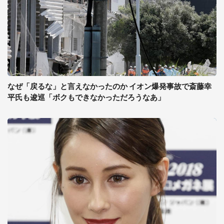
なぜ「戻るな」と言えなかったのか イオン爆発事故で斎藤幸
平氏も逡巡「ボクもできなかっただろうなあ」