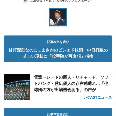
立浪監督（写真：YUTAKA/アフロスポーツ）
1/1
記事本文を読む
貧打深刻なのに...まさかのビシエド抹消 中日打線の
苦しい現状に「投手陣が可哀想」指摘
電撃トレードの巨人・リチャード、ソフ
トバンク・秋広優人の存在感薄れ...「他
球団の方が出場機会ある」の声が
J-CASTニュース
記事本文を読む