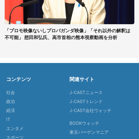
「プロモ映像ないしプロパガンダ映像」「それ以外の解釈は
不可能」 想田和弘氏、高市首相の熊本視察動画を分析
コンテンツ
関連サイト
社会
J-CASTニュース
政治
J-CASTトレンド
経済
J-CAST会社ウォッチ
IT
BOOKウォッチ
エンタメ
東京バーゲンマニア
スポーツ