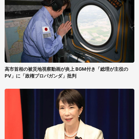
高市首相の被災地視察動画が炎上 BGM付き「総理が主役の
PV」に「政権プロパガンダ」批判