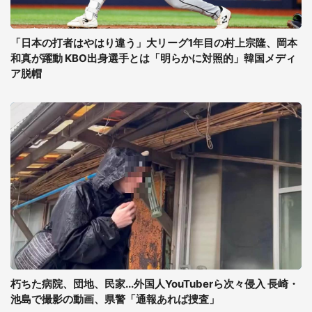
「日本の打者はやはり違う」大リーグ1年目の村上宗隆、岡本
和真が躍動 KBO出身選手とは「明らかに対照的」韓国メディ
ア脱帽
朽ちた病院、団地、民家...外国人YouTuberら次々侵入 長崎・
池島で撮影の動画、県警「通報あれば捜査」