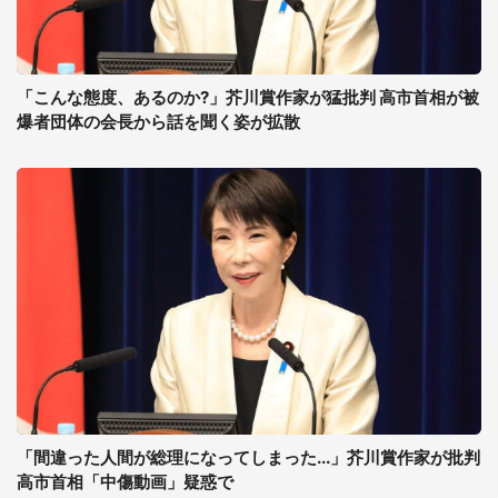
「こんな態度、あるのか?」芥川賞作家が猛批判 高市首相が被
爆者団体の会長から話を聞く姿が拡散
「間違った人間が総理になってしまった...」芥川賞作家が批判
高市首相「中傷動画」疑惑で