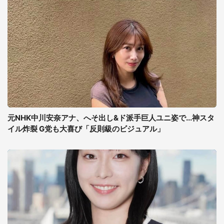
元NHK中川安奈アナ、へそ出し&ド派手巨人ユニ姿で...神スタ
イル炸裂 G党も大喜び「反則級のビジュアル」