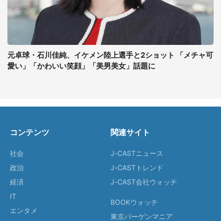
元卓球・石川佳純、イケメン陸上選手と2ショット 「メチャ可
愛い」「かわいい笑顔」「美男美女」話題に
コンテンツ
関連サイト
社会
J-CASTニュース
政治
J-CASTトレンド
経済
J-CAST会社ウォッチ
IT
BOOKウォッチ
エンタメ
東京バーゲンマニア