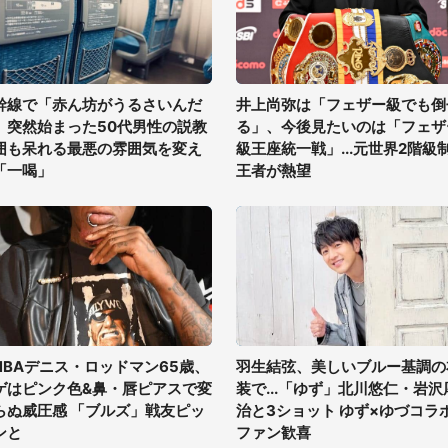
幹線で「赤ん坊がうるさいんだ
井上尚弥は「フェザー級でも倒
」突然始まった50代男性の説教
る」、今後見たいのは「フェザ
囲も呆れる最悪の雰囲気を変え
級王座統一戦」...元世界2階級
「一喝」
王者が熱望
NBAデニス・ロッドマン65歳、
羽生結弦、美しいブルー基調の
ゲはピンク色&鼻・唇ピアスで変
装で...「ゆず」北川悠仁・岩沢
らぬ威圧感 「ブルズ」戦友ピッ
治と3ショット ゆず×ゆづコラ
ンと
ファン歓喜