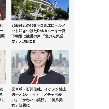
せ
顔面付近の155キロ直球にヘルメ
ー
ット叩きつけたDeNAルーキー宮
制覇
下朝陽に擁護の声 「負けん気必
要」と球団OB
衣
元卓球・石川佳純、イケメン陸上
厚
選手と2ショット 「メチャ可愛
ボに
い」「かわいい笑顔」「美男美
女」話題に