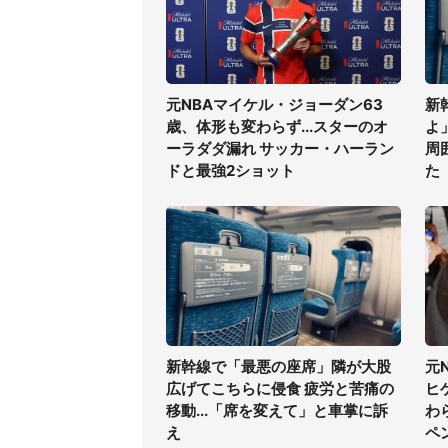
元NBAマイケル・ジョーダン63
新
歳、体形も変わらず...スターのオ
よ
ーラダダ漏れ サッカー・ハーラン
周
ドと最強2ショット
た
新幹線で「最悪の座席」隣が大股
元
広げてこちらに侵食 疲労と苦痛の
ヒ
移動...「席を変えて」と車掌に訴
わ
え
ペ