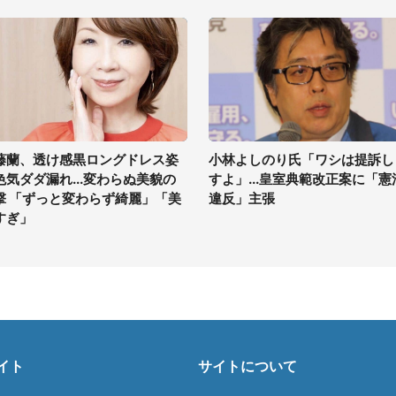
藤蘭、透け感黒ロングドレス姿
小林よしのり氏「ワシは提訴し
色気ダダ漏れ...変わらぬ美貌の
すよ」...皇室典範改正案に「憲
撃 「ずっと変わらず綺麗」「美
違反」主張
すぎ」
イト
サイトについて