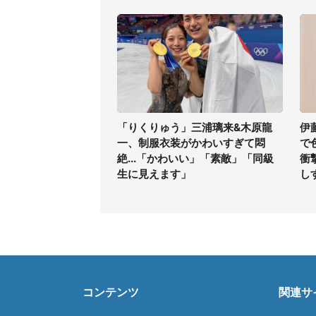
「りくりゅう」三浦璃来&木原龍
伊
一、制服衣装がかわいすぎて悶
で
絶...「かわいい」「素敵」「同級
衝
生に見えます」
し
コンテンツ
関連サ