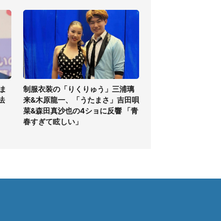
ま
制服衣装の「りくりゅう」三浦璃
法
来&木原龍一、「うたまさ」吉田唄
菜&森田真沙也の4ショに反響 「青
春すぎて眩しい」