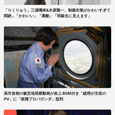
「りくりゅう」三浦璃来&木原龍一、制服衣装がかわいすぎて
悶絶...「かわいい」「素敵」「同級生に見えます」
高市首相の被災地視察動画が炎上 BGM付き「総理が主役の
PV」に「政権プロパガンダ」批判