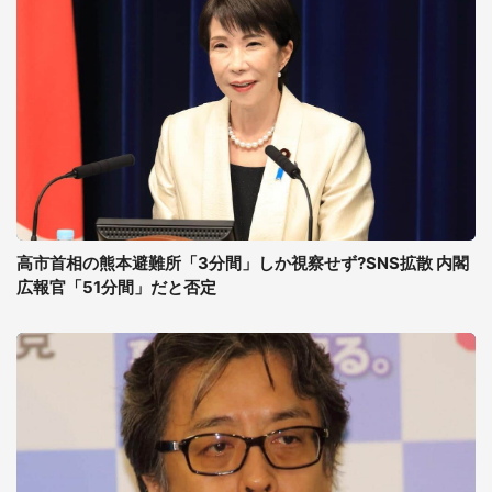
高市首相の熊本避難所「3分間」しか視察せず?SNS拡散 内閣
広報官「51分間」だと否定