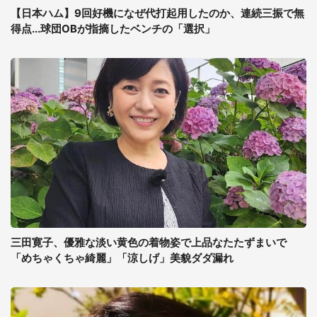
【日本ハム】9回好機になぜ代打起用したのか、連続三振で無
得点...球団OBが指摘したベンチの「選択」
三田寛子、優雅な淡い黄色の着物姿で上品なたたずまいで
「めちゃくちゃ綺麗」「涼しげ」美貌ダダ漏れ