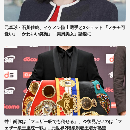
元卓球・石川佳純、イケメン陸上選手と2ショット 「メチャ可
愛い」「かわいい笑顔」「美男美女」話題に
井上尚弥は「フェザー級でも倒せる」、今後見たいのは「フ
ェザー級王座統一戦」...元世界2階級制覇王者が熱望