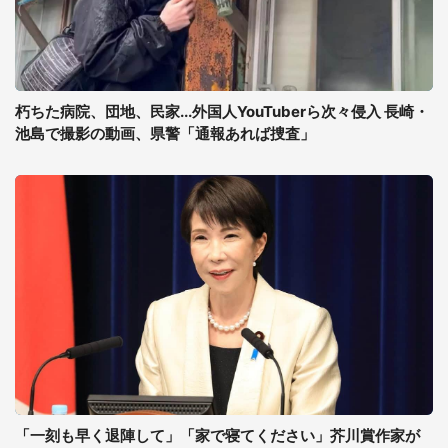
朽ちた病院、団地、民家...外国人YouTuberら次々侵入 長崎・
池島で撮影の動画、県警「通報あれば捜査」
「一刻も早く退陣して」「家で寝てください」芥川賞作家が