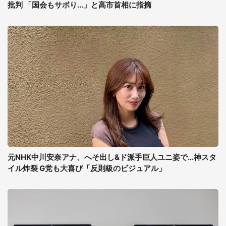
批判 「国会もサボり...」と高市首相に指摘
元NHK中川安奈アナ、へそ出し&ド派手巨人ユニ姿で...神スタ
イル炸裂 G党も大喜び「反則級のビジュアル」