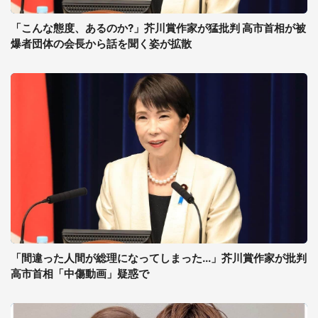
「こんな態度、あるのか?」芥川賞作家が猛批判 高市首相が被
爆者団体の会長から話を聞く姿が拡散
「間違った人間が総理になってしまった...」芥川賞作家が批判
高市首相「中傷動画」疑惑で