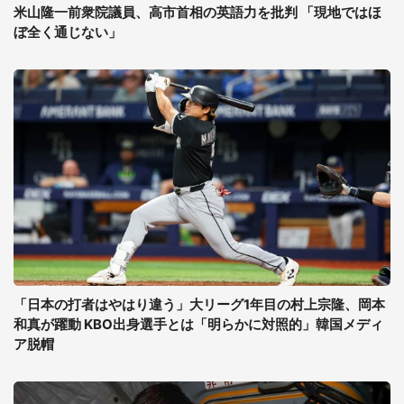
米山隆一前衆院議員、高市首相の英語力を批判 「現地ではほ
ぼ全く通じない」
「日本の打者はやはり違う」大リーグ1年目の村上宗隆、岡本
和真が躍動 KBO出身選手とは「明らかに対照的」韓国メディ
ア脱帽