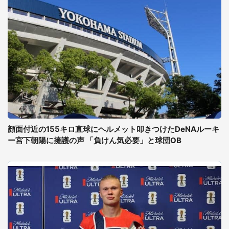
顔面付近の155キロ直球にヘルメット叩きつけたDeNAルーキ
ー宮下朝陽に擁護の声 「負けん気必要」と球団OB