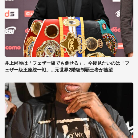
井上尚弥は「フェザー級でも倒せる」、今後見たいのは「フ
ェザー級王座統一戦」...元世界2階級制覇王者が熱望