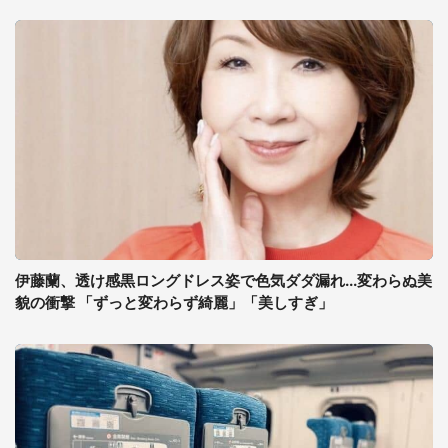
伊藤蘭、透け感黒ロングドレス姿で色気ダダ漏れ...変わらぬ美
貌の衝撃 「ずっと変わらず綺麗」「美しすぎ」