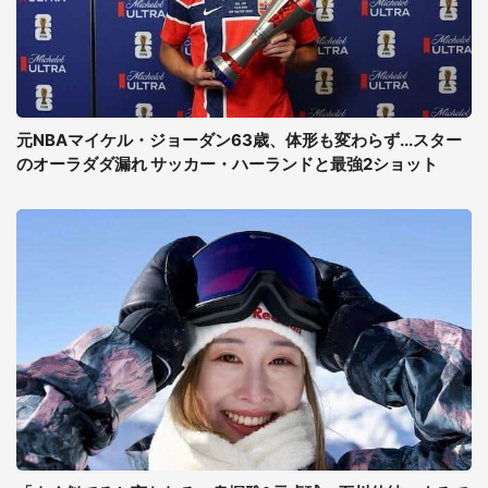
元NBAマイケル・ジョーダン63歳、体形も変わらず...スター
のオーラダダ漏れ サッカー・ハーランドと最強2ショット