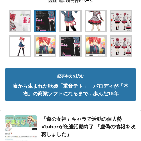
嘘の発売告知ページ
2/10
記事本文を読む
嘘から生まれた歌姫「重音テト」 パロディが「本
物」の商業ソフトになるまで...歩んだ15年
「森の女神」キャラで活動の個人勢
Vtuberが急遽活動終了 「虚偽の情報を吹
聴しました」