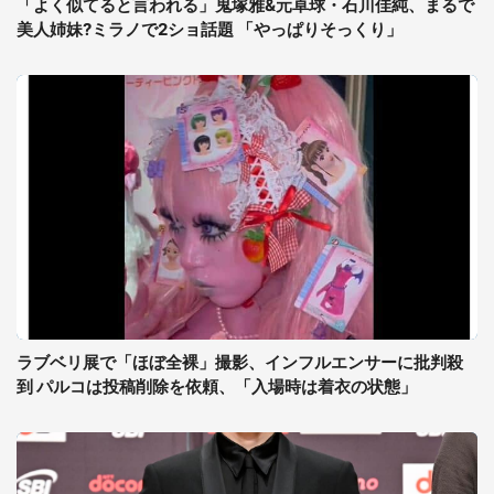
「よく似てると言われる」鬼塚雅&元卓球・石川佳純、まるで
美人姉妹?ミラノで2ショ話題 「やっぱりそっくり」
ラブベリ展で「ほぼ全裸」撮影、インフルエンサーに批判殺
到 パルコは投稿削除を依頼、「入場時は着衣の状態」