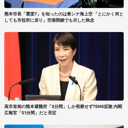
熊本市長「震度7」を知ったのは東シナ海上空 「とにかく何と
しても市役所に戻り」空港閉鎖でも示した執念
高市首相の熊本避難所「3分間」しか視察せず?SNS拡散 内閣
広報官「51分間」だと否定