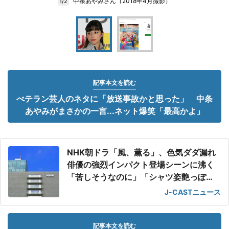
中条あやみさん（2018年4月撮影）
1/2
記事本文を読む
べテラン芸人のネタに「放送事故かと思った」 中条
あやみがまさかの一言...ネット爆笑「最高かよ」
NHK朝ドラ「風、薫る」、色気ダダ漏れ
俳優の強烈インパクト登場シーンに沸く
「苦しそうなのに」「シャツ姿艶っぽ
い」
J-CASTニュース
記事本文を読む