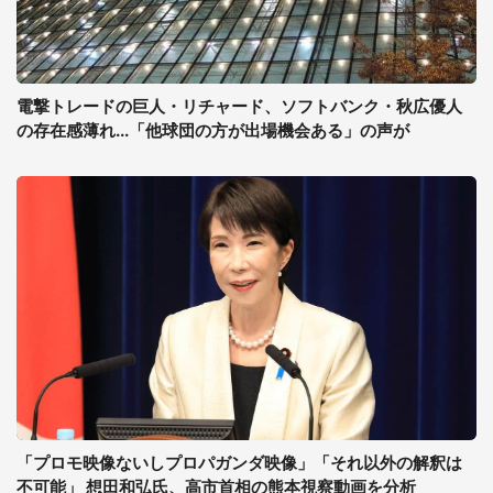
電撃トレードの巨人・リチャード、ソフトバンク・秋広優人
の存在感薄れ...「他球団の方が出場機会ある」の声が
「プロモ映像ないしプロパガンダ映像」「それ以外の解釈は
不可能」 想田和弘氏、高市首相の熊本視察動画を分析