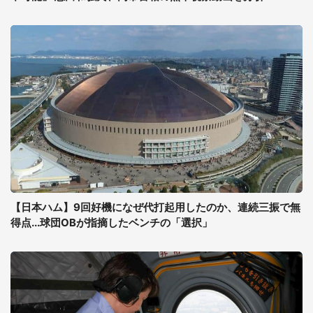
【日本ハム】9回好機になぜ代打起用したのか、連続三振で無
得点...球団OBが指摘したベンチの「選択」