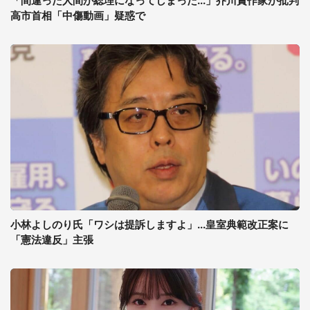
「間違った人間が総理になってしまった...」芥川賞作家が批判
高市首相「中傷動画」疑惑で
小林よしのり氏「ワシは提訴しますよ」...皇室典範改正案に
「憲法違反」主張