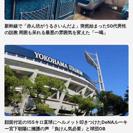
新幹線で「赤ん坊がうるさいんだよ」突然始まった50代男性
の説教 周囲も呆れる最悪の雰囲気を変えた「一喝」
顔面付近の155キロ直球にヘルメット叩きつけたDeNAルーキ
ー宮下朝陽に擁護の声 「負けん気必要」と球団OB