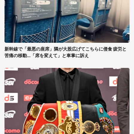
新幹線で「最悪の座席」隣が大股広げてこちらに侵食 疲労と
苦痛の移動...「席を変えて」と車掌に訴え