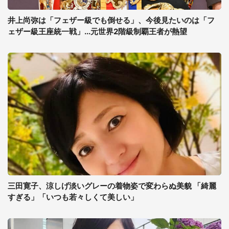
井上尚弥は「フェザー級でも倒せる」、今後見たいのは「フ
ェザー級王座統一戦」...元世界2階級制覇王者が熱望
三田寛子、涼しげ淡いグレーの着物姿で変わらぬ美貌 「綺麗
すぎる」「いつも若々しくて美しい」