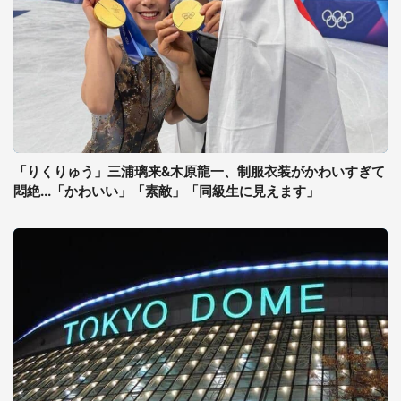
「りくりゅう」三浦璃来&木原龍一、制服衣装がかわいすぎて
悶絶...「かわいい」「素敵」「同級生に見えます」