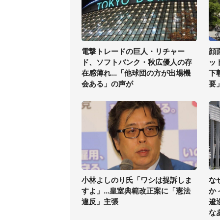
電撃トレードの巨人・リチャー
顔
ド、ソフトバンク・秋広優人の存
ッ
在感薄れ...「他球団の方が出場機
下
会ある」の声が
要
小林よしのり氏「ワシは提訴しま
な
すよ」...皇室典範改正案に「憲法
か
違反」主張
逡
な