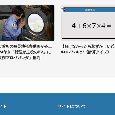
市首相の被災地視察動画が炎上
【解けなかったら恥ずかしい?
GM付き「総理が主役のPV」に
4+6×7×4は?《計算クイズ》
政権プロパガンダ」批判
イト
サイトについて