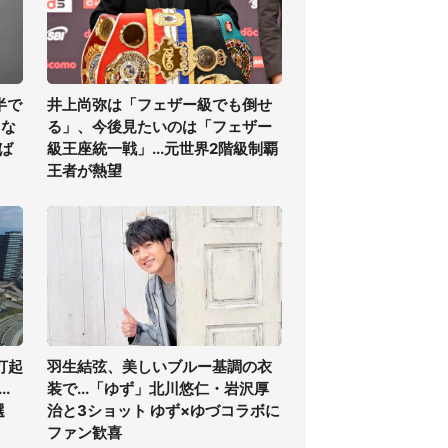
半で
井上尚弥は「フェザー級でも倒せ
くな
る」、今後見たいのは「フェザー
ば
級王座統一戦」...元世界2階級制覇
王者が熱望
打起
羽生結弦、美しいブルー基調の衣
.
装で...「ゆず」北川悠仁・岩沢厚
選
治と3ショット ゆず×ゆづコラボに
ファン歓喜