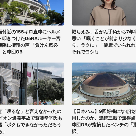
面付近の155キロ直球にヘルメ
堀ちえみ、舌がん手術から7年
ト叩きつけたDeNAルーキー宮
思い 「嘆くことが前より少な
朝陽に擁護の声 「負けん気必
り、ラクに」「健康でいられれ
」と球団OB
それでヨシ!」
ぜ「戻るな」と言えなかったの
【日本ハム】9回好機になぜ代
 イオン爆発事故で斎藤幸平氏も
用したのか、連続三振で無得点..
巡「ボクもできなかっただろう
球団OBが指摘したベンチの「
あ」
択」