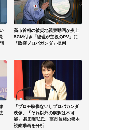
い
高市首相の被災地視察動画が炎上
長
BGM付き「総理が主役のPV」に
問
「政権プロパガンダ」批判
ま
「プロモ映像ないしプロパガンダ
法
映像」「それ以外の解釈は不可
能」 想田和弘氏、高市首相の熊本
視察動画を分析