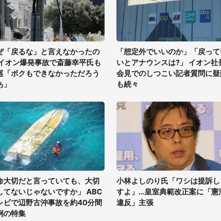
ぜ「戻るな」と言えなかったの
「想定外でいいのか」「戻って
 イオン爆発事故で斎藤幸平氏も
いとアナウンスは?」 イオン社
巡「ボクもできなかっただろう
会見でのしつこい記者質問に疑
あ」
も続々
命大切だと言っていても、大切
小林よしのり氏「ワシは提訴し
してないじゃないですか」 ABC
すよ」...皇室典範改正案に「憲
レビで辺野古沖事故を約40分間
違反」主張
例の特集