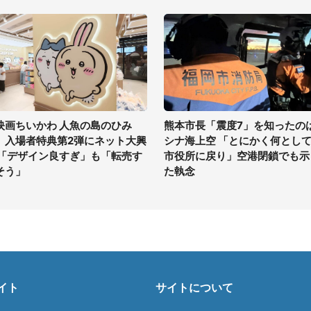
映画ちいかわ 人魚の島のひみ
熊本市長「震度7」を知ったの
」入場者特典第2弾にネット大興
シナ海上空 「とにかく何とし
 「デザイン良すぎ」も「転売す
市役所に戻り」空港閉鎖でも示
そう」
た執念
イト
サイトについて