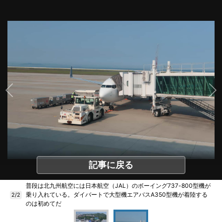
記事に戻る
普段は北九州航空には日本航空（JAL）のボーイング737-800型機が
乗り入れている。ダイバートで大型機エアバスA350型機が着陸する
2/2
のは初めてだ