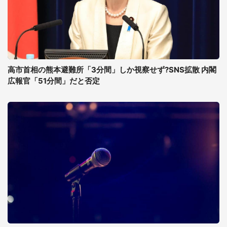
高市首相の熊本避難所「3分間」しか視察せず?SNS拡散 内閣
広報官「51分間」だと否定