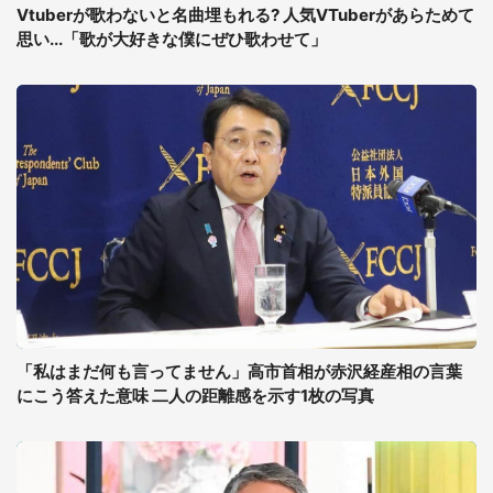
Vtuberが歌わないと名曲埋もれる? 人気VTuberがあらためて
思い...「歌が大好きな僕にぜひ歌わせて」
「私はまだ何も言ってません」高市首相が赤沢経産相の言葉
にこう答えた意味 二人の距離感を示す1枚の写真