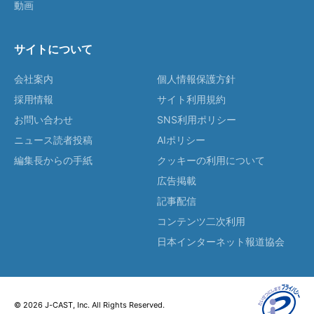
動画
サイトについて
会社案内
個人情報保護方針
採用情報
サイト利用規約
お問い合わせ
SNS利用ポリシー
ニュース読者投稿
AIポリシー
編集長からの手紙
クッキーの利用について
広告掲載
記事配信
コンテンツ二次利用
日本インターネット報道協会
© 2026 J-CAST, Inc. All Rights Reserved.