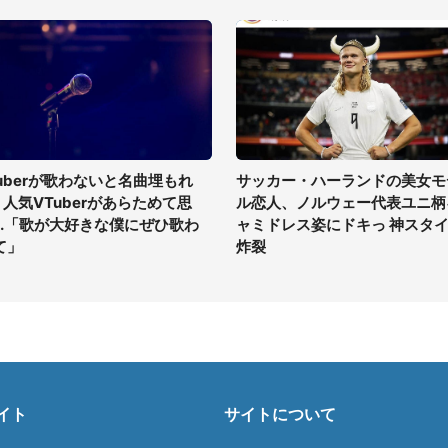
tuberが歌わないと名曲埋もれ
サッカー・ハーランドの美女モ
? 人気VTuberがあらためて思
ル恋人、ノルウェー代表ユニ柄
...「歌が大好きな僕にぜひ歌わ
ャミドレス姿にドキっ 神スタ
て」
炸裂
イト
サイトについて