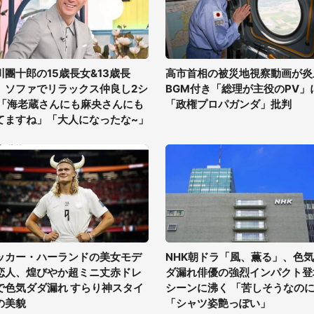
川團十郎の15歳長女&13歳長
高市首相の被災地視察動画が炎
、ソファでリラックス仲良し2シ
BGM付き「総理が主役のPV」
 「海老蔵さんにも麻央さんにも
「政権プロパガンダ」批判
てますね」「大人になったな~」
ッカー・ハーランドの美女モデ
NHK朝ドラ「風、薫る」、色
恋人、煌びやか超ミニ丈赤ドレ
ダ漏れ俳優の強烈インパクト登
で色気ダダ漏れ すらり神スタイ
シーンに沸く 「苦しそうなの
の美貌
「シャツ姿艶っぽい」