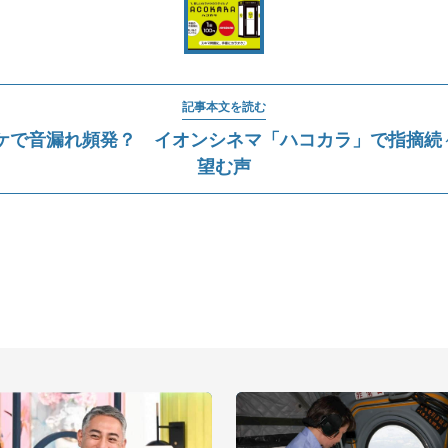
記事本文を読む
ケで音漏れ頻発？ イオンシネマ「ハコカラ」で指摘続々.
望む声