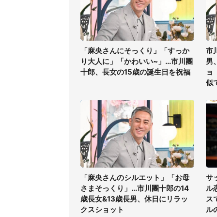
「麻央さんにそっくり」「すっか
市
り大人に」「かわいい~」...市川團
男
十郎、長女の15歳の誕生日を祝福
ョ
似
「麻央さんのシルエット」「お母
サ
さまそっくり」...市川團十郎の14
ル
歳長女&13歳長男、休日にリラッ
ス
クスショット
ル