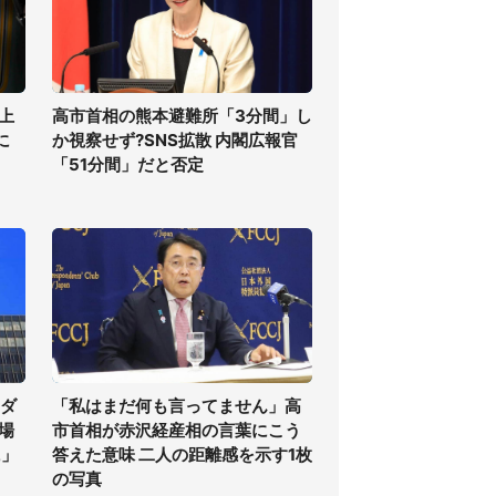
上
高市首相の熊本避難所「3分間」し
に
か視察せず?SNS拡散 内閣広報官
「51分間」だと否定
気ダ
「私はまだ何も言ってません」高
場
市首相が赤沢経産相の言葉にこう
に」
答えた意味 二人の距離感を示す1枚
の写真