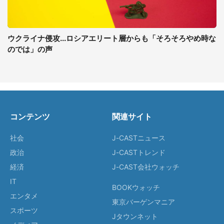
ウクライナ侵攻...ロシアエリート層からも「そろそろやめ時な
のでは」の声
コンテンツ
関連サイト
社会
J-CASTニュース
政治
J-CASTトレンド
経済
J-CAST会社ウォッチ
IT
BOOKウォッチ
エンタメ
東京バーゲンマニア
スポーツ
Jタウンネット