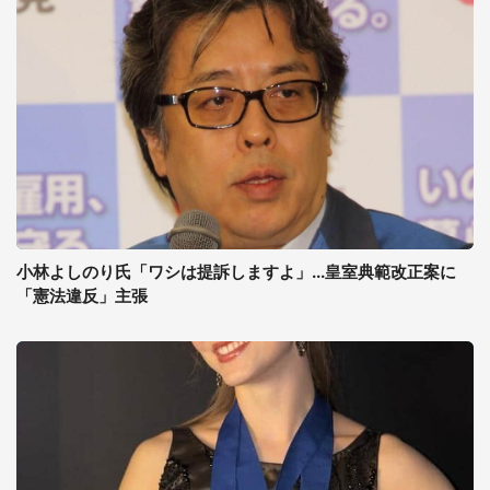
小林よしのり氏「ワシは提訴しますよ」...皇室典範改正案に
「憲法違反」主張