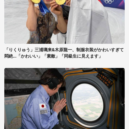
「りくりゅう」三浦璃来&木原龍一、制服衣装がかわいすぎて
悶絶...「かわいい」「素敵」「同級生に見えます」