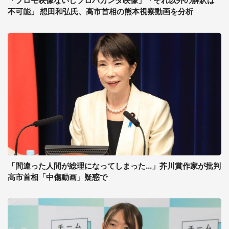
「プロモ映像ないしプロパガンダ映像」「それ以外の解釈は
不可能」 想田和弘氏、高市首相の熊本視察動画を分析
「間違った人間が総理になってしまった...」芥川賞作家が批判
高市首相「中傷動画」疑惑で