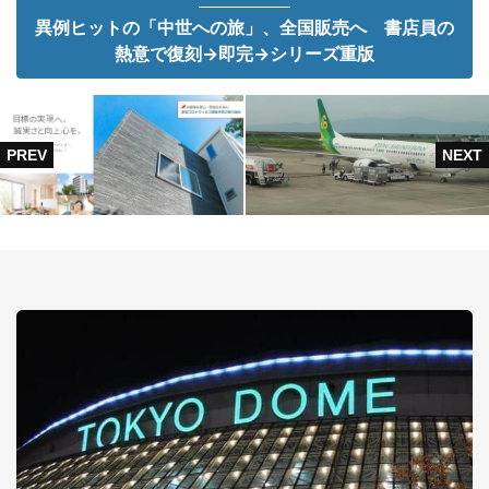
異例ヒットの「中世への旅」、全国販売へ 書店員の
熱意で復刻→即完→シリーズ重版