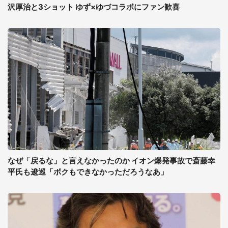
沢厚治と3ショット ゆず×ゆづコラボにファン歓喜
なぜ「戻るな」と言えなかったのか イオン爆発事故で斎藤幸
平氏も逡巡「ボクもできなかっただろうなあ」