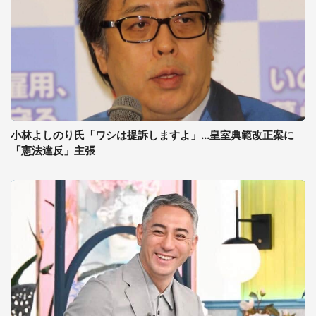
小林よしのり氏「ワシは提訴しますよ」...皇室典範改正案に
「憲法違反」主張