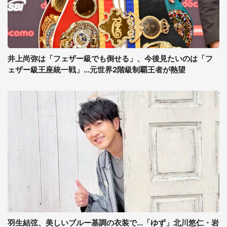
井上尚弥は「フェザー級でも倒せる」、今後見たいのは「フ
ェザー級王座統一戦」...元世界2階級制覇王者が熱望
羽生結弦、美しいブルー基調の衣装で...「ゆず」北川悠仁・岩