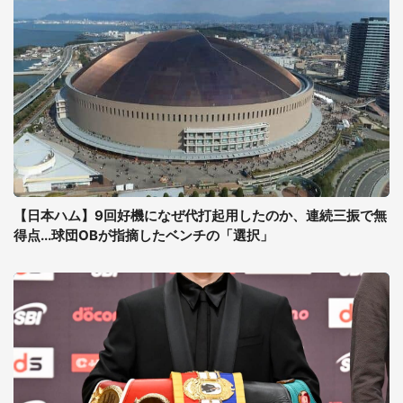
【日本ハム】9回好機になぜ代打起用したのか、連続三振で無
得点...球団OBが指摘したベンチの「選択」