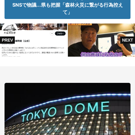
SNSで物議...県も把握「森林火災に繋がる行為控え
て」