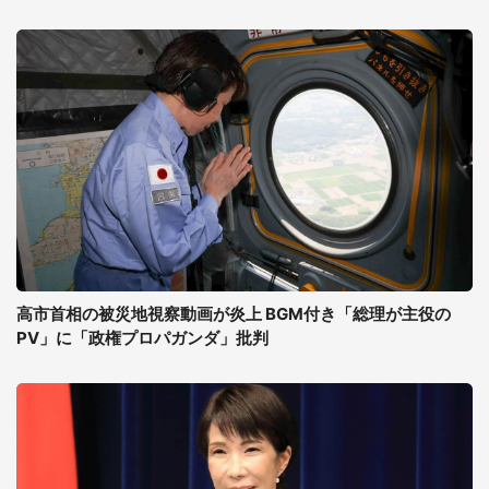
高市首相の被災地視察動画が炎上 BGM付き「総理が主役の
PV」に「政権プロパガンダ」批判