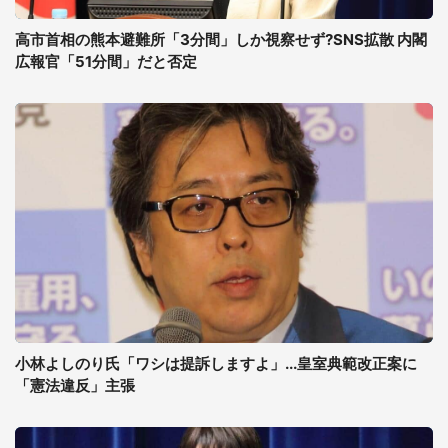
高市首相の熊本避難所「3分間」しか視察せず?SNS拡散 内閣
広報官「51分間」だと否定
小林よしのり氏「ワシは提訴しますよ」...皇室典範改正案に
「憲法違反」主張