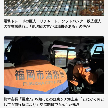
電撃トレードの巨人・リチャード、ソフトバンク・秋広優人
の存在感薄れ...「他球団の方が出場機会ある」の声が
熊本市長「震度7」を知ったのは東シナ海上空 「とにかく何と
しても市役所に戻り」空港閉鎖でも示した執念