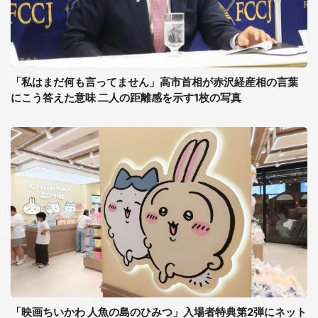
「私はまだ何も言ってません」高市首相が赤沢経産相の言葉
にこう答えた意味 二人の距離感を示す1枚の写真
「映画ちいかわ 人魚の島のひみつ」入場者特典第2弾にネット