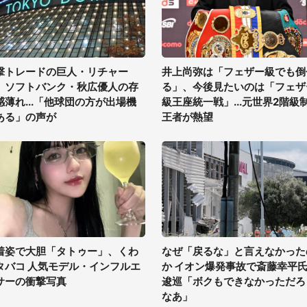
撃トレードの巨人・リチャー
井上尚弥は「フェザー級でも倒
、ソフトバンク・秋広優人の存
る」、今後見たいのは「フェザ
感薄れ...「他球団の方が出場機
級王座統一戦」...元世界2階級
ある」の声が
王者が熱望
着姿で大胆「タトゥー」、くわ
なぜ「戻るな」と言えなかった
タバコ 人気モデル・インフルエ
か イオン爆発事故で斎藤幸平
サーの衝撃写真
逡巡「ボクもできなかっただろ
なあ」