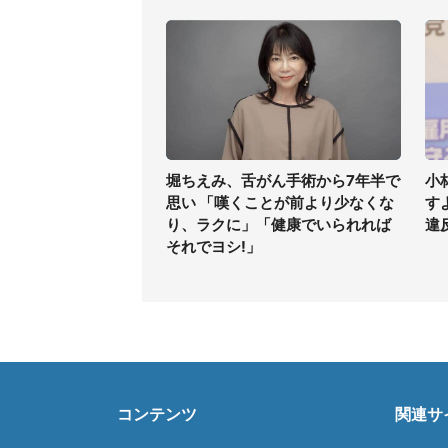
堀ちえみ、舌がん手術から7年半で
小
思い 「嘆くことが前より少なくな
す
り、ラクに」「健康でいられれば
違
それでヨシ!」
コンテンツ
関連サ