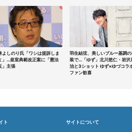
林よしのり氏「ワシは提訴しま
羽生結弦、美しいブルー基調の
よ」...皇室典範改正案に「憲法
装で...「ゆず」北川悠仁・岩沢
反」主張
治と3ショット ゆず×ゆづコラ
ファン歓喜
イト
サイトについて