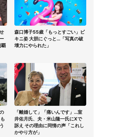
せ
森口博子55歳「もっとすごい」ビ
ー
キニ姿 大胆にぐっと...「写真の破
制覇
壊力にやられた」
の
「離婚して」「痛いんです」...室
氏も
井佑月氏、夫・米山隆一氏にXで
う
訴え その理由に同情の声「これし
かやり方が」