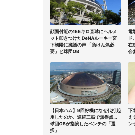
顔面付近の155キロ直球にヘルメ
電
ット叩きつけたDeNAルーキー宮
ド
下朝陽に擁護の声 「負けん気必
在
要」と球団OB
会
【日本ハム】9回好機になぜ代打起
下
用したのか、連続三振で無得点...
え
球団OBが指摘したベンチの「選
ン
択」