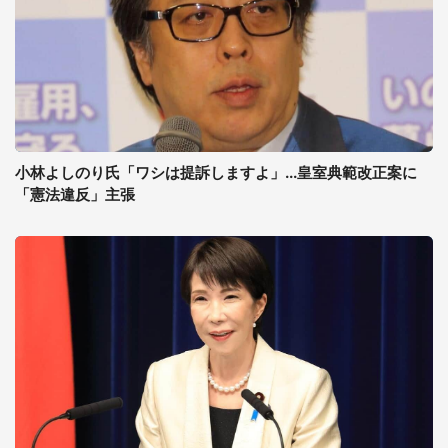
小林よしのり氏「ワシは提訴しますよ」...皇室典範改正案に
「憲法違反」主張