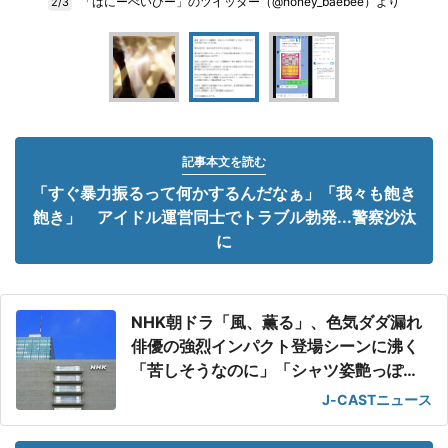
「はにーべいびー」のツイッター（@honey_baebee）より
2/3
記事本文を読む
「すぐ暴力振るって何かするんだなぁ」「我々も飽き
飽き」 アイドル運営同士でトラブル勃発...警察沙汰
に
NHK朝ドラ「風、薫る」、色気ダダ漏れ
俳優の強烈インパクト登場シーンに沸く
「苦しそうなのに」「シャツ姿艶っぽ
い」
J-CASTニュース