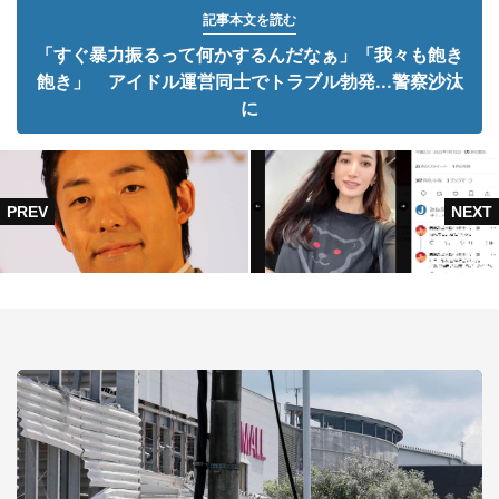
記事本文を読む
「すぐ暴力振るって何かするんだなぁ」「我々も飽き
飽き」 アイドル運営同士でトラブル勃発...警察沙汰
に