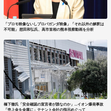
「プロモ映像ないしプロパガンダ映像」「それ以外の解釈は
不可能」 想田和弘氏、高市首相の熊本視察動画を分析
橋下徹氏「安全確認の宣言者が誰なのか」...イオン爆発事故
「売上金を金庫に」テナント会社の指示めぐって