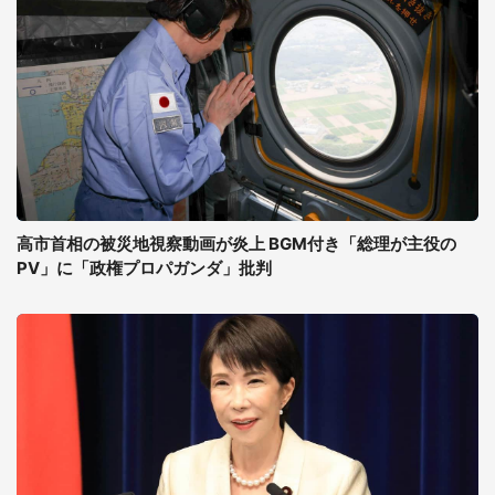
高市首相の被災地視察動画が炎上 BGM付き「総理が主役の
PV」に「政権プロパガンダ」批判