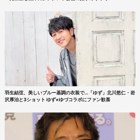
羽生結弦、美しいブルー基調の衣装で...「ゆず」北川悠仁・岩
沢厚治と3ショット ゆず×ゆづコラボにファン歓喜