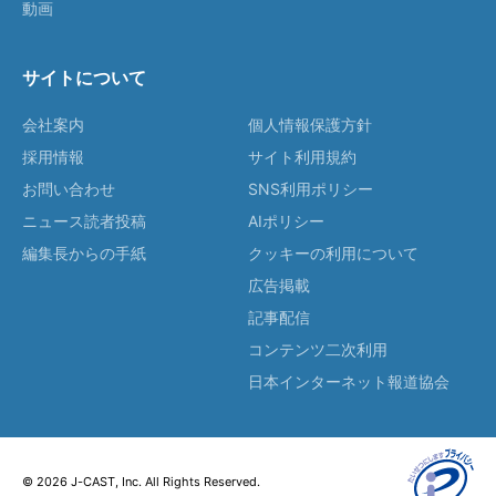
動画
サイトについて
会社案内
個人情報保護方針
採用情報
サイト利用規約
お問い合わせ
SNS利用ポリシー
ニュース読者投稿
AIポリシー
編集長からの手紙
クッキーの利用について
広告掲載
記事配信
コンテンツ二次利用
日本インターネット報道協会
© 2026 J-CAST, Inc. All Rights Reserved.