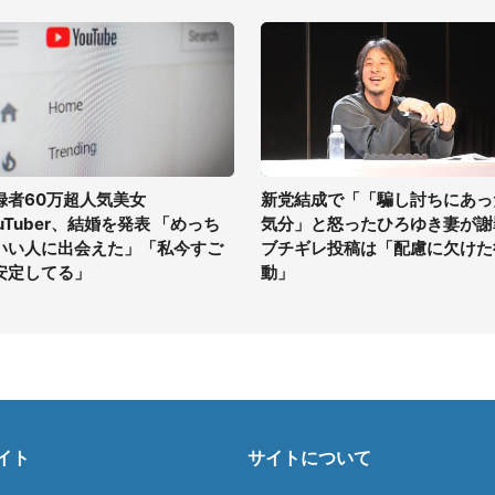
録者60万超人気美女
新党結成で「「騙し討ちにあっ
ouTuber、結婚を発表 「めっち
気分」と怒ったひろゆき妻が謝
いい人に出会えた」「私今すご
ブチギレ投稿は「配慮に欠けた
安定してる」
動」
イト
サイトについて