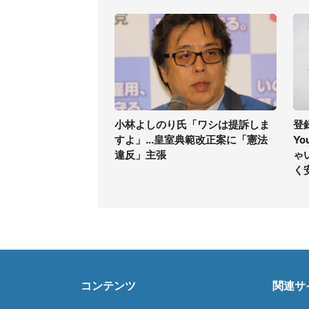
小林よしのり氏「ワシは提訴しま
登
すよ」...皇室典範改正案に「憲法
Y
違反」主張
ゃ
く
コンテンツ
関連サ