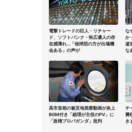
電撃トレードの巨人・リチャー
な
ド、ソフトバンク・秋広優人の存
か
在感薄れ...「他球団の方が出場機
逡
会ある」の声が
な
高市首相の被災地視察動画が炎上
チ
BGM付き「総理が主役のPV」に
費
「政権プロパガンダ」批判
き