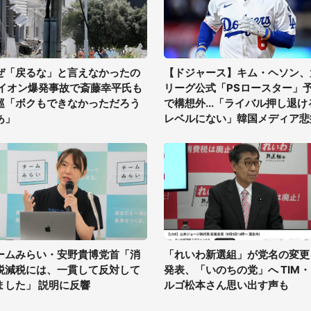
ぜ「戻るな」と言えなかったの
【ドジャース】キム・ヘソン、
 イオン爆発事故で斎藤幸平氏も
リーグ公式「PSロースター」
巡「ボクもできなかっただろう
で構想外...「ライバル押し退け
あ」
レベルにない」韓国メディア悲
ームみらい・安野貴博党首「消
「れいわ新選組」が党名の変更
税減税には、一貫して反対して
発表、「いのちの党」へ TIM
ました」 説明に反響
ルゴ松本さん思い出す声も