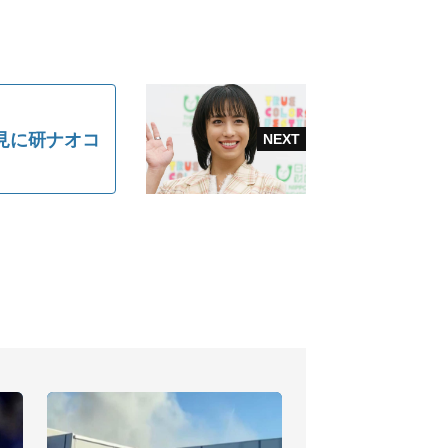
意見に研ナオコ