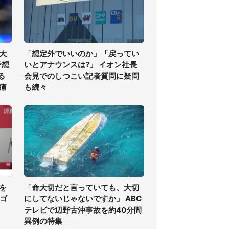
大
「想定外でいいのか」「戻ってい
予想
いとアナウンスは?」 イオン社長
る
会見でのしつこい記者質問に疑問
痛
も続々
を
「命大切だと言っていても、大切
・ゴ
にしてないじゃないですか」 ABC
テレビで辺野古沖事故を約40分間
異例の特集