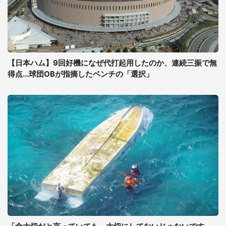
【日本ハム】9回好機になぜ代打起用したのか、連続三振で無
得点...球団OBが指摘したベンチの「選択」