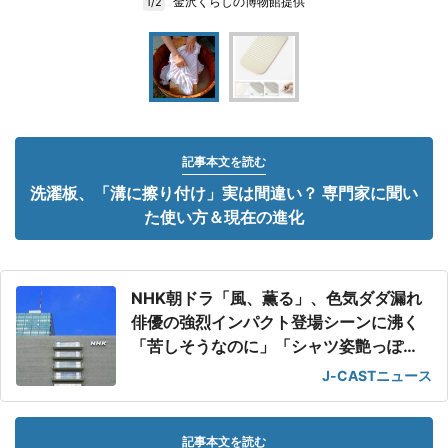
金沢くらしの博物館提供
1/2
記事本文を読む
洗濯板、「溝に擦り付け」実は間違い？ 専門家に聞い
た使い方＆現在の進化
NHK朝ドラ「風、薫る」、色気ダダ漏れ
俳優の強烈インパクト登場シーンに沸く
「苦しそうなのに」「シャツ姿艶っぽ
い」
J-CASTニュース
記事本文を読む