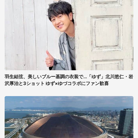
羽生結弦、美しいブルー基調の衣装で...「ゆず」北川悠仁・岩
沢厚治と3ショット ゆず×ゆづコラボにファン歓喜