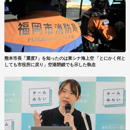
熊本市長「震度7」を知ったのは東シナ海上空 「とにかく何と
しても市役所に戻り」空港閉鎖でも示した執念