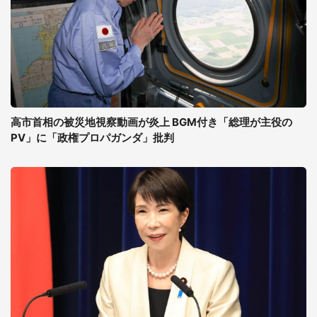
高市首相の被災地視察動画が炎上 BGM付き「総理が主役の
PV」に「政権プロパガンダ」批判