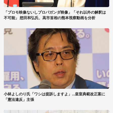
「プロモ映像ないしプロパガンダ映像」「それ以外の解釈は
不可能」 想田和弘氏、高市首相の熊本視察動画を分析
小林よしのり氏「ワシは提訴しますよ」...皇室典範改正案に
「憲法違反」主張