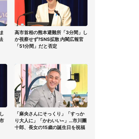
ま
高市首相の熊本避難所「3分間」し
法
か視察せず?SNS拡散 内閣広報官
「51分間」だと否定
し
「麻央さんにそっくり」「すっか
高市
り大人に」「かわいい~」...市川團
十郎、長女の15歳の誕生日を祝福