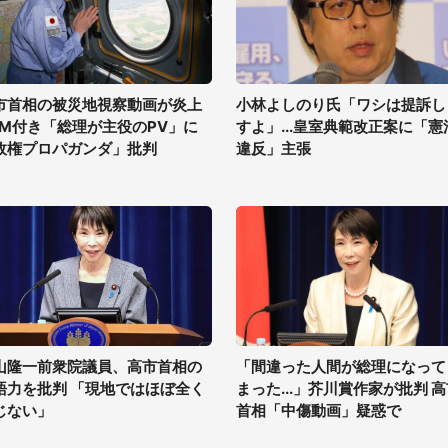
市首相の被災地視察動画が炎上
小林よしのり氏「ワシは提訴し
GM付き「総理が主役のPV」に
すよ」...皇室典範改正案に「憲
政権プロパガンダ」批判
違反」主張
山隆一前衆院議員、高市首相の
「間違った人間が総理になって
語力を批判 「現地ではほぼ全く
まった...」芥川賞作家が批判 
じない」
首相「中傷動画」疑惑で