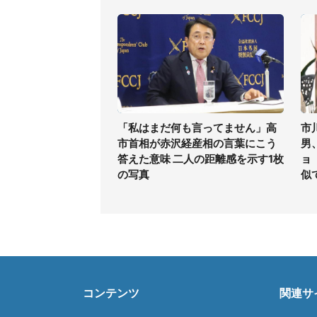
「私はまだ何も言ってません」高
市
市首相が赤沢経産相の言葉にこう
男
答えた意味 二人の距離感を示す1枚
ョ
の写真
似
コンテンツ
関連サ