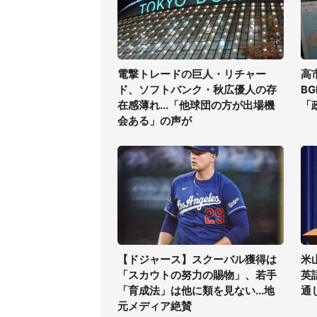
電撃トレードの巨人・リチャー
高
ド、ソフトバンク・秋広優人の存
B
在感薄れ...「他球団の方が出場機
「
会ある」の声が
【ドジャース】スクーバル獲得は
米
「スカウトの努力の賜物」、若手
英
「育成法」は他に類を見ない...地
通
元メディア絶賛