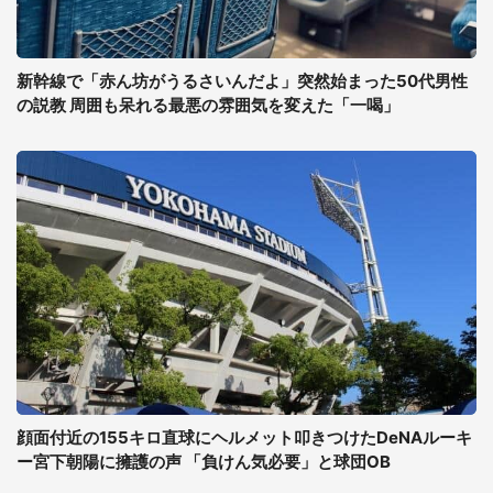
新幹線で「赤ん坊がうるさいんだよ」突然始まった50代男性
の説教 周囲も呆れる最悪の雰囲気を変えた「一喝」
顔面付近の155キロ直球にヘルメット叩きつけたDeNAルーキ
ー宮下朝陽に擁護の声 「負けん気必要」と球団OB