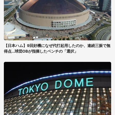
【日本ハム】9回好機になぜ代打起用したのか、連続三振で無
得点...球団OBが指摘したベンチの「選択」