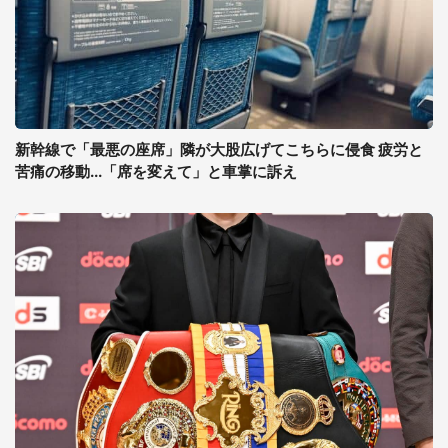
新幹線で「最悪の座席」隣が大股広げてこちらに侵食 疲労と
苦痛の移動...「席を変えて」と車掌に訴え