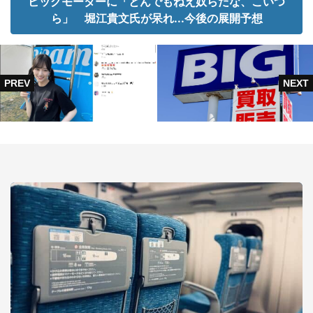
ビッグモーターに「とんでもねえ奴らだな、こいつ
ら」 堀江貴文氏が呆れ...今後の展開予想