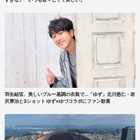
羽生結弦、美しいブルー基調の衣装で...「ゆず」北川悠仁・岩
沢厚治と3ショット ゆず×ゆづコラボにファン歓喜