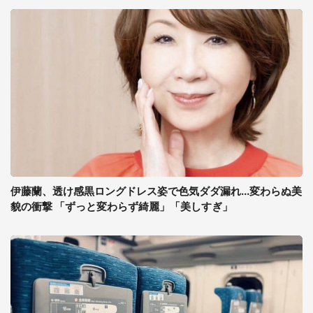
伊藤蘭、透け感黒ロングドレス姿で色気ダダ漏れ...変わらぬ美
貌の衝撃 「ずっと変わらず綺麗」「美しすぎ」