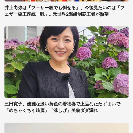
井上尚弥は「フェザー級でも倒せる」、今後見たいのは「フ
ェザー級王座統一戦」...元世界2階級制覇王者が熱望
三田寛子、優雅な淡い黄色の着物姿で上品なたたずまいで
「めちゃくちゃ綺麗」「涼しげ」美貌ダダ漏れ