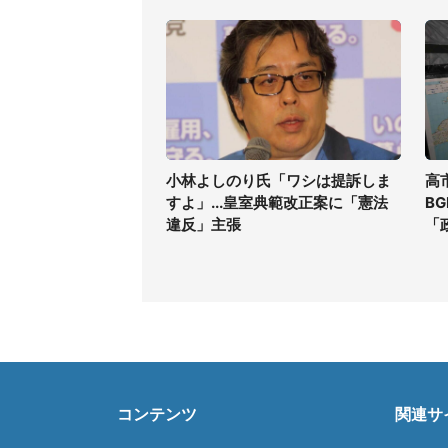
小林よしのり氏「ワシは提訴しま
高
すよ」...皇室典範改正案に「憲法
B
違反」主張
「
コンテンツ
関連サ