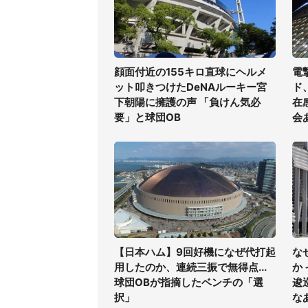
顔面付近の155キロ直球にヘルメ
電
ット叩きつけたDeNAルーキー宮
ド
下朝陽に擁護の声 「負けん気必
在
要」と球団OB
会
【日本ハム】9回好機になぜ代打起
な
用したのか、連続三振で無得点...
か
球団OBが指摘したベンチの「選
逡
択」
な