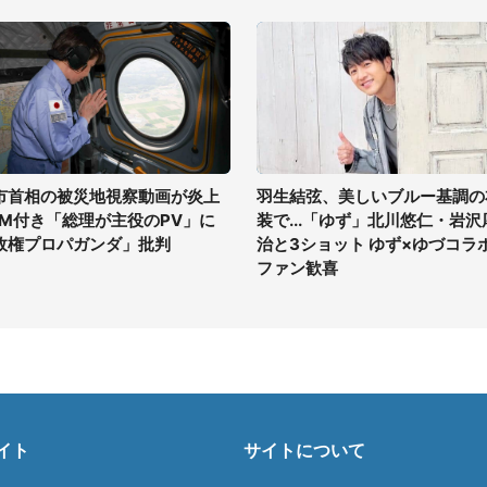
市首相の被災地視察動画が炎上
羽生結弦、美しいブルー基調の
GM付き「総理が主役のPV」に
装で...「ゆず」北川悠仁・岩沢
政権プロパガンダ」批判
治と3ショット ゆず×ゆづコラ
ファン歓喜
イト
サイトについて