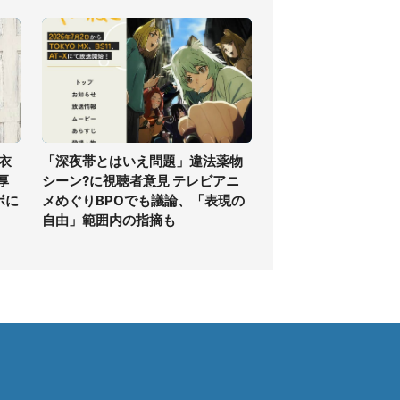
衣
「深夜帯とはいえ問題」違法薬物
厚
シーン?に視聴者意見 テレビアニ
ボに
メめぐりBPOでも議論、「表現の
自由」範囲内の指摘も