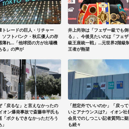
撃トレードの巨人・リチャー
井上尚弥は「フェザー級でも倒
、ソフトバンク・秋広優人の存
る」、今後見たいのは「フェザ
感薄れ...「他球団の方が出場機
級王座統一戦」...元世界2階級
ある」の声が
王者が熱望
ぜ「戻るな」と言えなかったの
「想定外でいいのか」「戻って
 イオン爆発事故で斎藤幸平氏も
いとアナウンスは?」 イオン社
巡「ボクもできなかっただろう
会見でのしつこい記者質問に疑
あ」
も続々