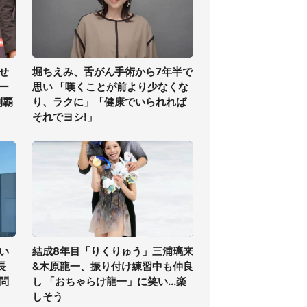
せ
堀ちえみ、舌がん手術から7年半で
ー
思い 「嘆くことが前より少なくな
制覇
り、ラクに」「健康でいられれば
それでヨシ!」
い
結成8年目「りくりゅう」三浦璃来
長
&木原龍一、振り付け練習中も仲良
問
し 「おちゃらけ龍一」に笑い...楽
しそう